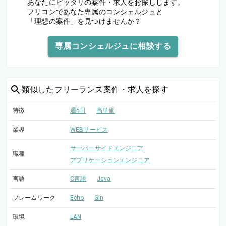
あなたにピッタリの案件・求人をお探しします。
フリコンであなた専属のコンシェルジュと
「理想の案件」を見つけませんか？
専属コンシェルジュに相談する
類似した
フリーランス案件・求人を探す
特徴
週5日
高単価
業界
WEBサービス
サーバーサイドエンジニア
職種
アプリケーションエンジニア
言語
C言語
Java
フレームワーク
Echo
Gin
環境
LAN