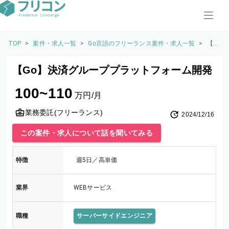
TOP
>
案件・求人一覧
>
Go言語のフリーランス案件・求人一覧
>
【G
o】
決
【Go】決済グループプラットフォーム開発
済
グ
100~110
ル
万円/月
ー
プ
業務委託(フリーランス)
2024/12/16
プ
ラ
この案件・求人について話を聞いてみる
ッ
ト
フ
特徴
週5日／高単価
ォ
ー
ム
業界
WEBサービス
開
発
職種
サーバーサイドエンジニア