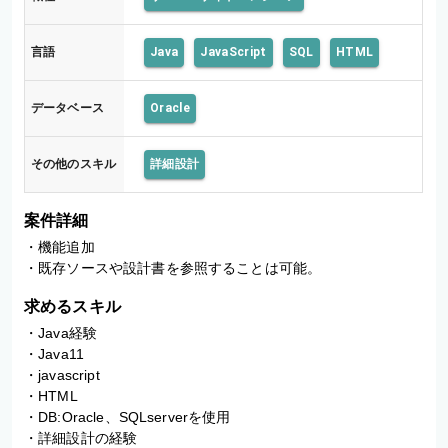
言語
Java
JavaScript
SQL
HTML
データベース
Oracle
その他のスキル
詳細設計
案件詳細
・機能追加

・既存ソースや設計書を参照することは可能。
求めるスキル
・Java経験

・Java11

・javascript

・HTML

・DB:Oracle、SQLserverを使用

・詳細設計の経験