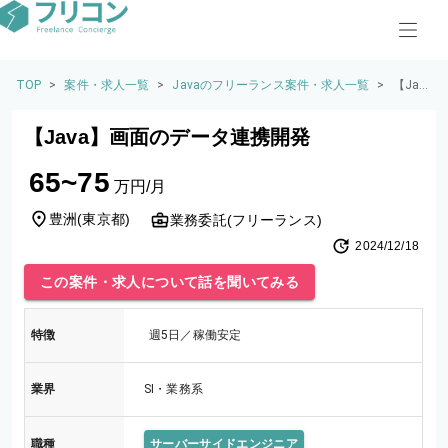
TOP
>
案件・求人一覧
>
Javaのフリーランス案件・求人一覧
>
【Jav
a】画
面の
【Java】画面のデータ連携開発
デー
タ連
65~75
携開
万円/月
発
豊洲
(
東京都
)
業務委託(フリーランス)
2024/12/18
この案件・求人について話を聞いてみる
特徴
週5日／稼働安定
業界
SI・業務系
職種
サーバーサイドエンジニア