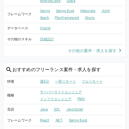
AndroidJava
Scala
Spring
Spring Boot
Hibernate
JUnit
フレームワーク
Spark
PlayFramework
Struts
データベース
Oracle
その他のスキル
詳細設計
その他の案件・求人を探す
おすすめの
フリーランス案件・求人を探す
特徴
週5日
一部リモート
フルリモート
サーバーサイドエンジニア
職種
インフラエンジニア
PMO
言語
Java
SQL
JavaScript
フレームワーク
React
.NET
Spring Boot