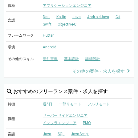
職種
アプリケーションエンジニア
Dart
Kotlin
Java
AndroidJava
C#
言語
Swift
Objective-C
フレームワーク
Flutter
環境
Android
その他のスキル
要件定義
基本設計
詳細設計
その他の案件・求人を探す
おすすめの
フリーランス案件・求人を探す
特徴
週5日
一部リモート
フルリモート
サーバーサイドエンジニア
職種
インフラエンジニア
PMO
言語
Java
SQL
JavaScript