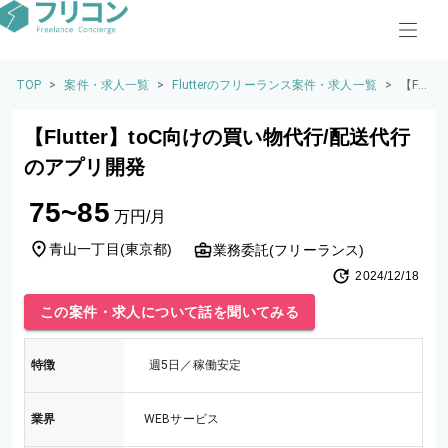
TOP
>
案件・求人一覧
>
Flutterのフリーランス案件・求人一覧
>
【Fl
utte
r】to
【Flutter】toC向けの買い物代行/配送代行
C向
けの
のアプリ開発
買い
物代
75~85
行/
万円/月
配送
代行
青山一丁目
(
東京都
)
業務委託(フリーランス)
のア
2024/12/18
プリ
開発
この案件・求人について話を聞いてみる
特徴
週5日／稼働安定
業界
WEBサービス