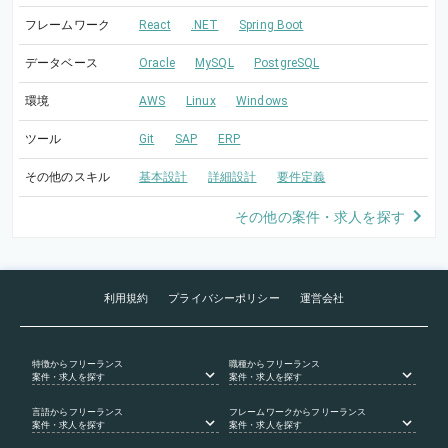
フレームワーク
React
.NET
Spring Boot
データベース
Oracle
MySQL
PostgreSQL
環境
AWS
Linux
Windows
ツール
Git
SAP
ERP
その他のスキル
基本設計
詳細設計
要件定義
その他の案件・求人を探す
利用規約
プライバシーポリシー
運営会社
特徴
からフリーランス
職種
からフリーランス
案件・求人を探す
案件・求人を探す
言語
からフリーランス
フレームワーク
からフリーランス
案件・求人を探す
案件・求人を探す