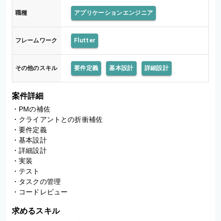
職種
アプリケーションエンジニア
フレームワーク
Flutter
その他のスキル
要件定義
基本設計
詳細設計
案件詳細
・PMの補佐

・クライアントとの折衝補佐

・要件定義

・基本設計

・詳細設計

・実装

・テスト

・タスクの管理

・コードレビュー
求めるスキル