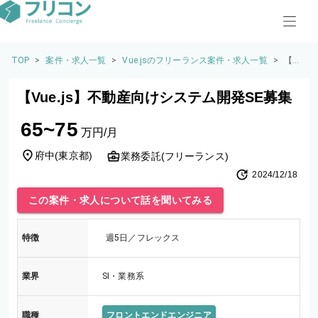
TOP
>
案件・求人一覧
>
Vue.jsのフリーランス案件・求人一覧
>
【Vu
e.j
s】
【Vue.js】不動産向けシステム開発SE募集
不動
産向
65~75
けシ
万円/月
ステ
ム開
府中
(
東京都
)
業務委託(フリーランス)
発SE
2024/12/18
募集
この案件・求人について話を聞いてみる
特徴
週5日／フレックス
業界
SI・業務系
職種
フロントエンドエンジニア