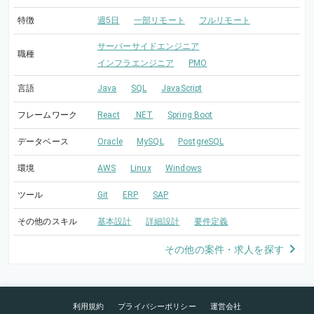
特徴
週5日
一部リモート
フルリモート
サーバーサイドエンジニア
職種
インフラエンジニア
PMO
言語
Java
SQL
JavaScript
フレームワーク
React
.NET
Spring Boot
データベース
Oracle
MySQL
PostgreSQL
環境
AWS
Linux
Windows
ツール
Git
ERP
SAP
その他のスキル
基本設計
詳細設計
要件定義
その他の案件・求人を探す
利用規約
プライバシーポリシー
運営会社