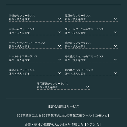
特徴
からフリーランス
職種
からフリーランス
案件・求人を探す
案件・求人を探す
言語
からフリーランス
フレームワーク
からフリーランス
案件・求人を探す
案件・求人を探す
データベース
からフリーランス
環境
からフリーランス
案件・求人を探す
案件・求人を探す
ツール
からフリーランス
その他のスキル
からフリーランス
案件・求人を探す
案件・求人を探す
業界
からフリーランス
勤務地
からフリーランス
案件・求人を探す
案件・求人を探す
雇用形態
からフリーランス
案件・求人を探す
運営会社関連サービス
SES事業者によるSES事業者のための営業支援ツール【コモレビ】
介護・福祉の転職/求人/お役立ち情報なら【ケアとも】