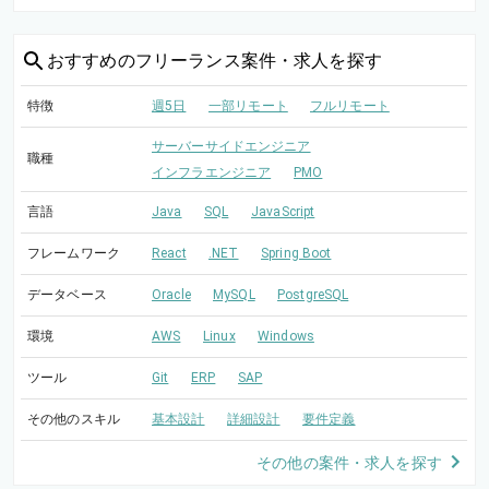
おすすめの
フリーランス案件・求人を探す
特徴
週5日
一部リモート
フルリモート
サーバーサイドエンジニア
職種
インフラエンジニア
PMO
言語
Java
SQL
JavaScript
フレームワーク
React
.NET
Spring Boot
データベース
Oracle
MySQL
PostgreSQL
環境
AWS
Linux
Windows
ツール
Git
ERP
SAP
その他のスキル
基本設計
詳細設計
要件定義
その他の案件・求人を探す