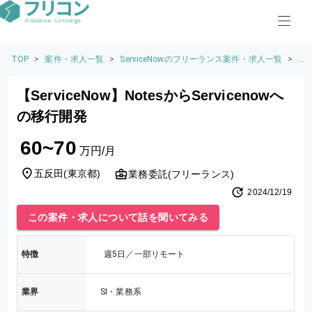
TOP
>
案件・求人一覧
>
ServiceNowのフリーランス案件・求人一覧
>
【S
er
vi
【ServiceNow】NotesからServicenowへ
c
e
の移行開発
N
o
60~70
w
万円/月
N
ot
五反田
(
東京都
)
業務委託(フリーランス)
e
2024/12/19
s
か
この案件・求人について話を聞いてみる
ら
S
er
特徴
週5日／一部リモート
vi
c
e
業界
SI・業務系
n
o