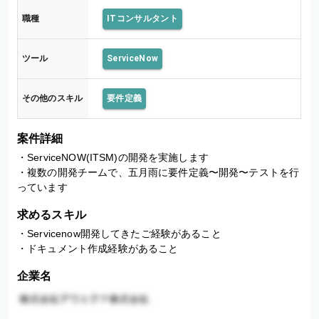
w
職種
ITコンサルタント
へ
の
移
ツール
ServiceNow
行
開
発
その他のスキル
要件定義
案件詳細
・ServiceNOW(ITSM)の開発を実施します

・複数の開発チームで、五月雨に要件定義〜開発〜テストを行
っています
求めるスキル
・Servicenow開発してきたご経験があること

・ドキュメント作成経験があること
企業名