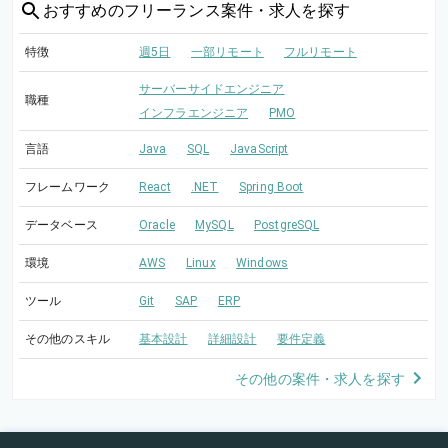
おすすめの
フリーランス案件・求人を探す
特徴
週5日
一部リモート
フルリモート
サーバーサイドエンジニア
職種
インフラエンジニア
PMO
言語
Java
SQL
JavaScript
フレームワーク
React
.NET
Spring Boot
データベース
Oracle
MySQL
PostgreSQL
環境
AWS
Linux
Windows
ツール
Git
SAP
ERP
その他のスキル
基本設計
詳細設計
要件定義
その他の案件・求人を探す