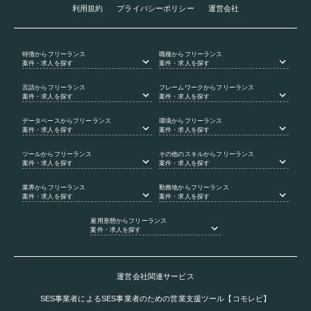
利用規約
プライバシーポリシー
運営会社
特徴
からフリーランス
職種
からフリーランス
案件・求人を探す
案件・求人を探す
言語
からフリーランス
フレームワーク
からフリーランス
案件・求人を探す
案件・求人を探す
データベース
からフリーランス
環境
からフリーランス
案件・求人を探す
案件・求人を探す
ツール
からフリーランス
その他のスキル
からフリーランス
案件・求人を探す
案件・求人を探す
業界
からフリーランス
勤務地
からフリーランス
案件・求人を探す
案件・求人を探す
雇用形態
からフリーランス
案件・求人を探す
運営会社関連サービス
SES事業者によるSES事業者のための営業支援ツール【コモレビ】