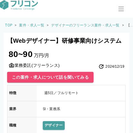
TOP
>
案件・求人一覧
>
デザイナーのフリーランス案件・求人一覧
>
【
eb
デ
【Webデザイナー】研修事業向けシステム
イ
ー
80~90
研
万円/月
事
向
業務委託(フリーランス)
2024/12/19
シ
テ
この案件・求人について話を聞いてみる
特徴
週5日／フルリモート
業界
SI・業務系
職種
デザイナー