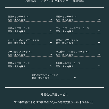
利用規約
プライバシーポリシー
運営会社
特徴
からフリーランス
職種
からフリーランス
案件・求人を探す
案件・求人を探す
言語
からフリーランス
フレームワーク
からフリーランス
案件・求人を探す
案件・求人を探す
データベース
からフリーランス
環境
からフリーランス
案件・求人を探す
案件・求人を探す
ツール
からフリーランス
その他のスキル
からフリーランス
案件・求人を探す
案件・求人を探す
業界
からフリーランス
勤務地
からフリーランス
案件・求人を探す
案件・求人を探す
雇用形態
からフリーランス
案件・求人を探す
運営会社関連サービス
SES事業者によるSES事業者のための営業支援ツール【コモレビ】