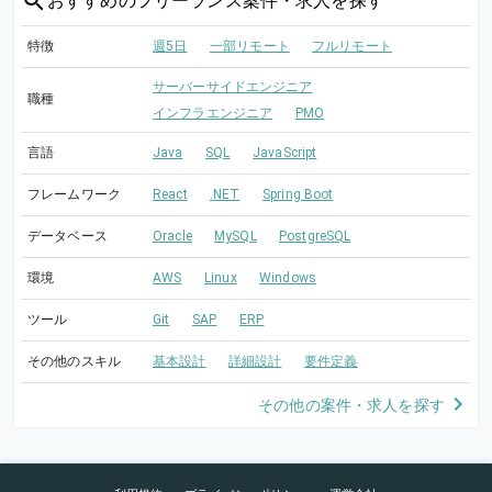
おすすめの
フリーランス案件・求人を探す
特徴
週5日
一部リモート
フルリモート
サーバーサイドエンジニア
職種
インフラエンジニア
PMO
言語
Java
SQL
JavaScript
フレームワーク
React
.NET
Spring Boot
データベース
Oracle
MySQL
PostgreSQL
環境
AWS
Linux
Windows
ツール
Git
SAP
ERP
その他のスキル
基本設計
詳細設計
要件定義
その他の案件・求人を探す