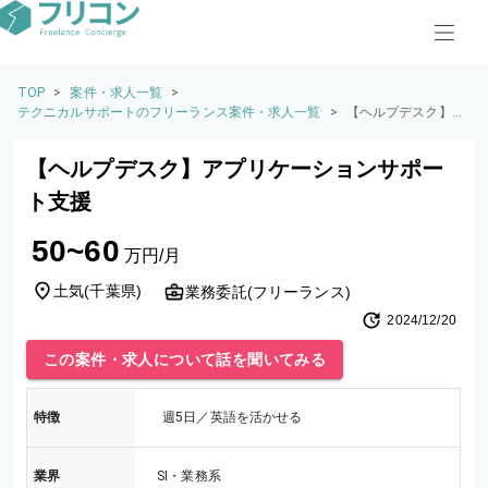
TOP
>
案件・求人一覧
>
テクニカルサポートのフリーランス案件・求人一覧
>
【ヘルプデスク】ア
プリケーションサポ
ート支援
【ヘルプデスク】アプリケーションサポー
ト支援
50~60
万円/月
土気
(
千葉県
)
業務委託(フリーランス)
2024/12/20
この案件・求人について話を聞いてみる
特徴
週5日／英語を活かせる
業界
SI・業務系