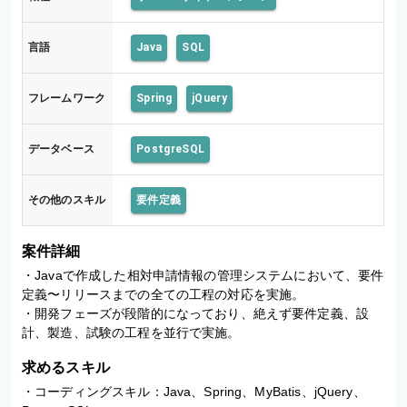
言語
Java
SQL
フレームワーク
Spring
jQuery
データベース
PostgreSQL
その他のスキル
要件定義
案件詳細
・Javaで作成した相対申請情報の管理システムにおいて、要件
定義〜リリースまでの全ての工程の対応を実施。

・開発フェーズが段階的になっており、絶えず要件定義、設
計、製造、試験の工程を並行で実施。
求めるスキル
・コーディングスキル：Java、Spring、MyBatis、jQuery、