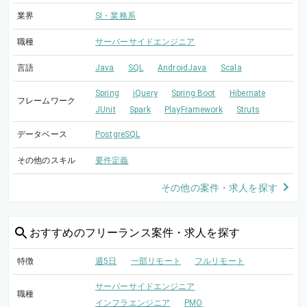
業界
SI・業務系
職種
サーバーサイドエンジニア
言語
Java
SQL
AndroidJava
Scala
Spring
jQuery
Spring Boot
Hibernate
フレームワーク
JUnit
Spark
PlayFramework
Struts
データベース
PostgreSQL
その他のスキル
要件定義
その他の案件・求人を探す
おすすめの
フリーランス案件・求人を探す
特徴
週5日
一部リモート
フルリモート
サーバーサイドエンジニア
職種
インフラエンジニア
PMO