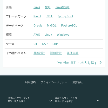
言語
Java
SQL
JavaScript
フレームワーク
React
.NET
Spring Boot
データベース
Oracle
MySQL
PostgreSQL
環境
AWS
Linux
Windows
ツール
Git
SAP
ERP
その他のスキル
基本設計
詳細設計
要件定義
その他の案件・求人を探す
利用規約
プライバシーポリシー
運営会社
特徴
からフリーランス
職種
からフリーランス
案件・求人を探す
案件・求人を探す