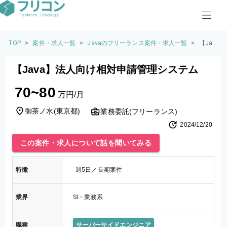
TOP
>
案件・求人一覧
>
Javaのフリーランス案件・求人一覧
>
【Jav
a】法
人向
【Java】法人向け相対申請管理システム
け相
対申
70~80
請管
万円/月
理シ
ステ
御茶ノ水
(
東京都
)
業務委託(フリーランス)
ム
2024/12/20
この案件・求人について話を聞いてみる
特徴
週5日／長期案件
業界
SI・業務系
職種
サーバーサイドエンジニア