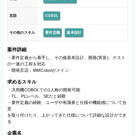
言語
COBOL
その他のスキル
要件定義
基本設計
案件詳細
・要件定義から着手し、その後基本設計、開発(実装)、テスト
の一連の工程を対応

・開発言語：IBMCobolがメイン
求めるスキル
・汎用機COBOLでの1人称の開発可能

・TL、PLレベル、SEだと経験

・要件定義の経験、ユーザや有識者と仕様や機能感について合
意

を取り付けたり、上がってきた仕様について詳細な設計ができ
る
企業名