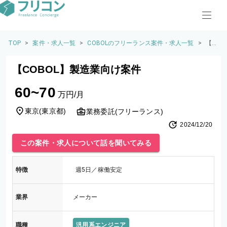
TOP
>
案件・求人一覧
>
COBOLのフリーランス案件・求人一覧
>
【C
OB
O
【COBOL】製造業向け案件
L】
製
60~70
造
万円/月
業
向
東京
(
東京都
)
業務委託(フリーランス)
け
2024/12/20
案
件
この案件・求人について話を聞いてみる
特徴
週5日／稼働安定
業界
メーカー
職種
汎用系エンジニア