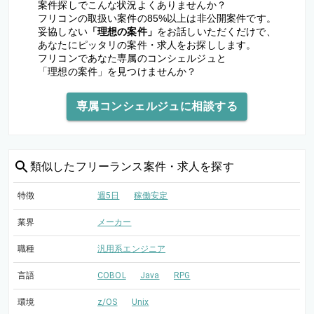
案件探しでこんな状況よくありませんか？
フリコンの取扱い案件の85%以上は非公開案件です。
妥協しない
「理想の案件」
をお話しいただくだけで、
あなたにピッタリの案件・求人をお探しします。
フリコンであなた専属のコンシェルジュと
「理想の案件」を見つけませんか？
専属コンシェルジュに相談する
類似した
フリーランス案件・求人を探す
特徴
週5日
稼働安定
業界
メーカー
職種
汎用系エンジニア
言語
COBOL
Java
RPG
環境
z/OS
Unix