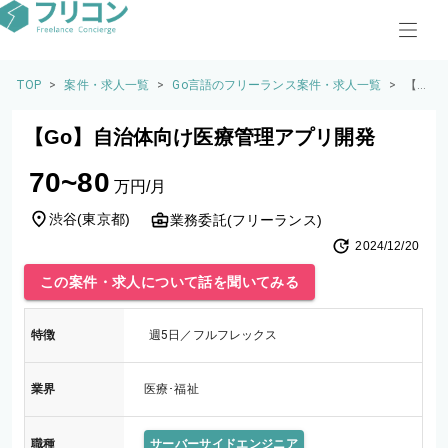
TOP
>
案件・求人一覧
>
Go言語のフリーランス案件・求人一覧
>
【G
o】
自
【Go】自治体向け医療管理アプリ開発
治
体
70~80
向
万円/月
け
医
渋谷
(
東京都
)
業務委託(フリーランス)
療
2024/12/20
管
理
この案件・求人について話を聞いてみる
ア
プ
リ
特徴
週5日／フルフレックス
開
発
業界
医療･福祉
職種
サーバーサイドエンジニア