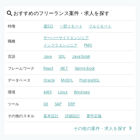
おすすめの
フリーランス案件・求人を探す
特徴
週5日
一部リモート
フルリモート
サーバーサイドエンジニア
職種
インフラエンジニア
PMO
言語
Java
SQL
JavaScript
フレームワーク
React
.NET
Spring Boot
データベース
Oracle
MySQL
PostgreSQL
環境
AWS
Linux
Windows
ツール
Git
SAP
ERP
その他のスキル
基本設計
詳細設計
要件定義
その他の案件・求人を探す