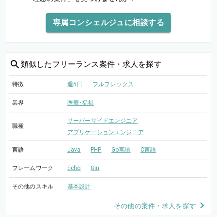
専属コンシェルジュに相談する
類似した
フリーランス案件・求人を探す
特徴
週5日
フルフレックス
業界
医療･福祉
サーバーサイドエンジニア
職種
アプリケーションエンジニア
言語
Java
PHP
Go言語
C言語
フレームワーク
Echo
Gin
その他のスキル
基本設計
その他の案件・求人を探す