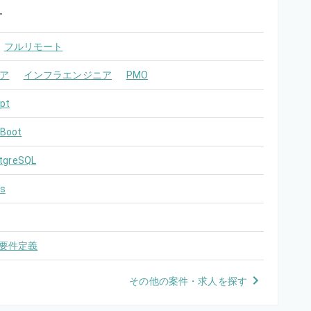
す
フルリモート
ア
インフラエンジニア
PMO
pt
 Boot
tgreSQL
s
要件定義
その他の案件・求人を探す