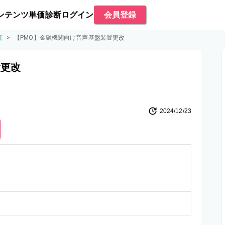
ンテンツ
単価診断
ログイン
会員登録
覧
>
【PMO】金融機関向け音声基盤装置更改
置更改
2024/12/23