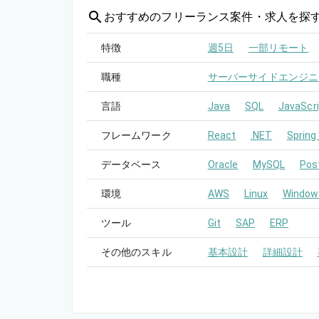
おすすめの
フリーランス案件・求人を探
特徴
週5日
一部リモート
職種
サーバーサイドエンジニ
言語
Java
SQL
JavaScri
フレームワーク
React
.NET
Spring
データベース
Oracle
MySQL
Pos
環境
AWS
Linux
Window
ツール
Git
SAP
ERP
その他のスキル
基本設計
詳細設計