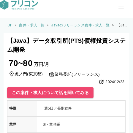
TOP
>
案件・求人一覧
>
Javaのフリーランス案件・求人一覧
>
【Jav
a】デ
ータ
【Java】データ取引所(PTS)債権投資システ
取引
所(PT
ム開発
S)債権
投資
70~80
シス
万円/月
テム
開発
虎ノ門
(
東京都
)
業務委託(フリーランス)
2024/12/23
この案件・求人について話を聞いてみる
特徴
週5日／長期案件
業界
SI・業務系