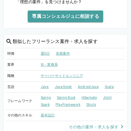
「理想の案件」を見つけませんか？
専属コンシェルジュに相談する
類似した
フリーランス案件・求人を探す
特徴
週5日
長期案件
業界
SI・業務系
職種
サーバーサイドエンジニア
言語
Java
JavaScript
AndroidJava
Scala
Spring
Spring Boot
Hibernate
JUnit
フレームワーク
Spark
PlayFramework
Struts
その他のスキル
基本設計
その他の案件・求人を探す