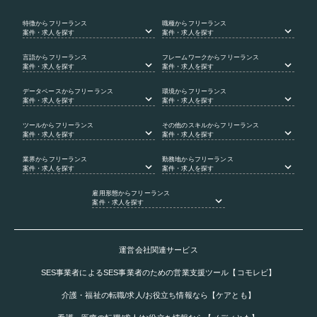
特徴
からフリーランス
職種
からフリーランス
案件・求人を探す
案件・求人を探す
言語
からフリーランス
フレームワーク
からフリーランス
案件・求人を探す
案件・求人を探す
データベース
からフリーランス
環境
からフリーランス
案件・求人を探す
案件・求人を探す
ツール
からフリーランス
その他のスキル
からフリーランス
案件・求人を探す
案件・求人を探す
業界
からフリーランス
勤務地
からフリーランス
案件・求人を探す
案件・求人を探す
雇用形態
からフリーランス
案件・求人を探す
運営会社関連サービス
SES事業者によるSES事業者のための営業支援ツール【コモレビ】
介護・福祉の転職/求人/お役立ち情報なら【ケアとも】