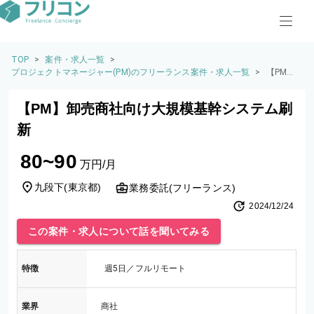
TOP
>
案件・求人一覧
>
プロジェクトマネージャー(PM)のフリーランス案件・求人一覧
>
【PM】
卸売商社
向け大規
【PM】卸売商社向け大規模基幹システム刷
模基幹シ
ステム刷
新
新
80~90
万円/月
九段下
(
東京都
)
業務委託(フリーランス)
2024/12/24
この案件・求人について話を聞いてみる
特徴
週5日／フルリモート
業界
商社