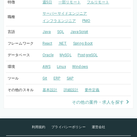
特徴
週5日
一部リモート
フルリモート
サーバーサイドエンジニア
職種
インフラエンジニア
PMO
言語
Java
SQL
JavaScript
フレームワーク
React
.NET
Spring Boot
データベース
Oracle
MySQL
PostgreSQL
環境
AWS
Linux
Windows
ツール
Git
ERP
SAP
その他のスキル
基本設計
詳細設計
要件定義
その他の案件・求人を探す
利用規約
プライバシーポリシー
運営会社