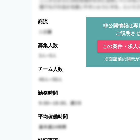
商流
非公開情報は専
ご説明さ
募集人数
この案件・求人
※面談前の開示が
チーム人数
勤務時間
平均稼働時間