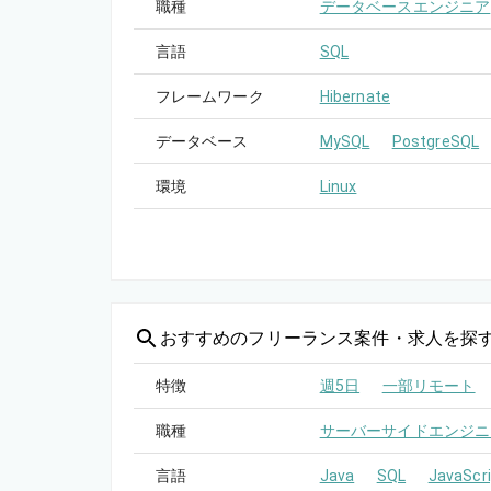
職種
データベースエンジニア
言語
SQL
フレームワーク
Hibernate
データベース
MySQL
PostgreSQL
環境
Linux
おすすめの
フリーランス案件・求人を探
特徴
週5日
一部リモート
職種
サーバーサイドエンジニ
言語
Java
SQL
JavaScri