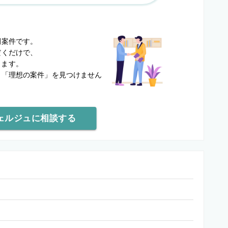
？
開案件です。
だくだけで、
します。
と
「理想の案件」を見つけません
ェルジュに相談する