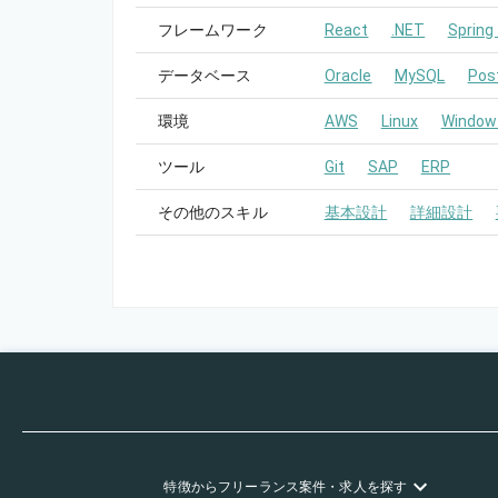
フレームワーク
React
.NET
Spring
データベース
Oracle
MySQL
Pos
環境
AWS
Linux
Window
ツール
Git
SAP
ERP
その他のスキル
基本設計
詳細設計
特徴
からフリーランス
案件・求人を探す