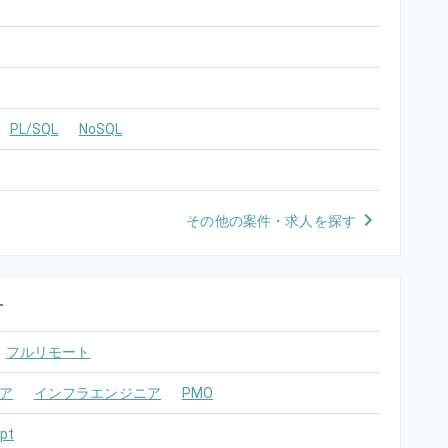
PL/SQL
NoSQL
その他の案件・求人を探す
す
フルリモート
ア
インフラエンジニア
PMO
pt