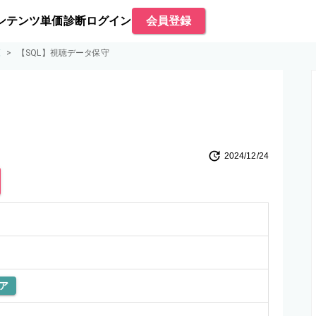
ンテンツ
単価診断
ログイン
会員登録
覧
>
【SQL】視聴データ保守
2024/12/24
ア