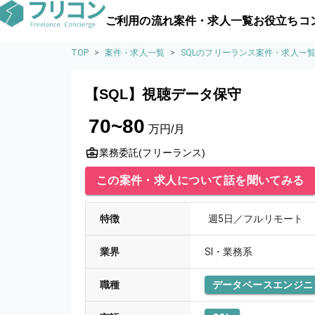
ご利用の流れ
案件・求人一覧
お役立ちコ
TOP
>
案件・求人一覧
>
SQLのフリーランス案件・求人一
【SQL】視聴データ保守
70~80
万円/月
業務委託(フリーランス)
この案件・求人について話を聞いてみる
特徴
週5日／フルリモート
業界
SI・業務系
職種
データベースエンジニ