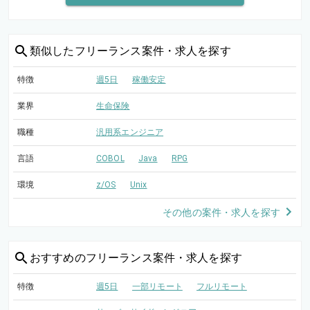
類似した
フリーランス案件・求人を探す
特徴
週5日
稼働安定
業界
生命保険
職種
汎用系エンジニア
言語
COBOL
Java
RPG
環境
z/OS
Unix
その他の案件・求人を探す
おすすめの
フリーランス案件・求人を探す
特徴
週5日
一部リモート
フルリモート