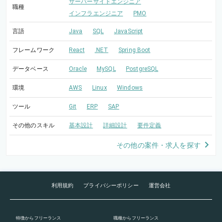
サーバーサイドエンジニア
職種
インフラエンジニア
PMO
言語
Java
SQL
JavaScript
フレームワーク
React
.NET
Spring Boot
データベース
Oracle
MySQL
PostgreSQL
環境
AWS
Linux
Windows
ツール
Git
ERP
SAP
その他のスキル
基本設計
詳細設計
要件定義
その他の案件・求人を探す
利用規約
プライバシーポリシー
運営会社
特徴
からフリーランス
職種
からフリーランス