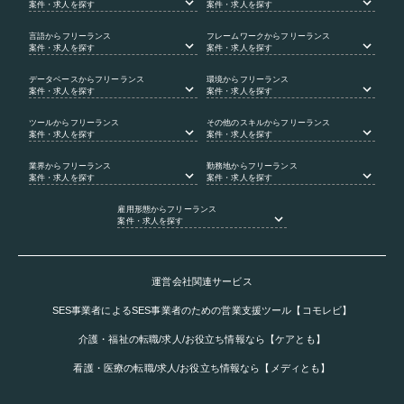
案件・求人を探す
案件・求人を探す
言語
からフリーランス
フレームワーク
からフリーランス
案件・求人を探す
案件・求人を探す
データベース
からフリーランス
環境
からフリーランス
案件・求人を探す
案件・求人を探す
ツール
からフリーランス
その他のスキル
からフリーランス
案件・求人を探す
案件・求人を探す
業界
からフリーランス
勤務地
からフリーランス
案件・求人を探す
案件・求人を探す
雇用形態
からフリーランス
案件・求人を探す
運営会社関連サービス
SES事業者によるSES事業者のための営業支援ツール【コモレビ】
介護・福祉の転職/求人/お役立ち情報なら【ケアとも】
看護・医療の転職/求人/お役立ち情報なら【メディとも】