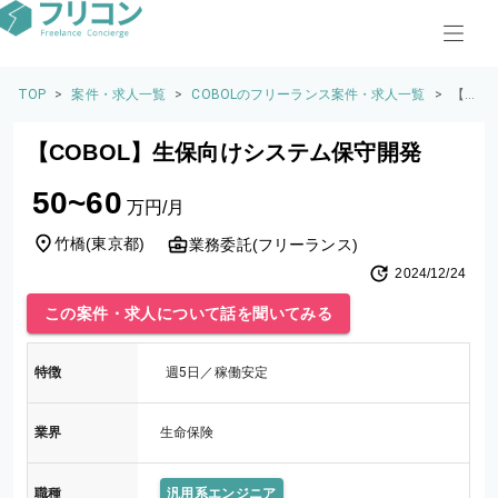
TOP
>
案件・求人一覧
>
COBOLのフリーランス案件・求人一覧
>
【C
OB
O
【COBOL】生保向けシステム保守開発
L】
生
50~60
保
万円/月
向
け
竹橋
(
東京都
)
業務委託(フリーランス)
シ
2024/12/24
ス
テ
この案件・求人について話を聞いてみる
ム
保
守
特徴
週5日／稼働安定
開
発
業界
生命保険
職種
汎用系エンジニア