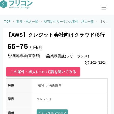
TOP
>
案件・求人一覧
>
AWSのフリーランス案件・求人一覧
>
【AW
S】ク
レジッ
【AWS】クレジット会社向けクラウド移行
ト会社
向けク
65~75
ラウド
万円/月
移行
築地市場
(
東京都
)
業務委託(フリーランス)
2024/12/24
この案件・求人について話を聞いてみる
特徴
週5日／長期案件
業界
クレジット
職種
インフラエンジニア