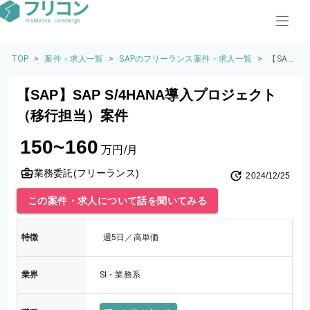
TOP
>
案件・求人一覧
>
SAPのフリーランス案件・求人一覧
>
【SA
P】SA
P S/4H
【SAP】SAP S/4HANA導入プロジェクト
ANA導
入プロ
（移行担当）案件
ジェク
ト（移
150~160
行担
万円/月
当）案
件
業務委託(フリーランス)
2024/12/25
この案件・求人について話を聞いてみる
特徴
週5日／高単価
業界
SI・業務系