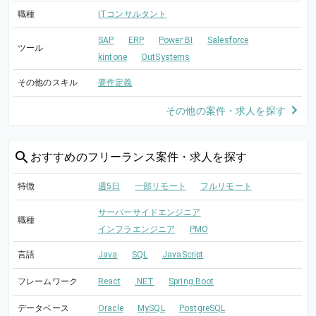
職種
ITコンサルタント
SAP
ERP
Power BI
Salesforce
ツール
kintone
OutSystems
その他のスキル
要件定義
その他の案件・求人を探す
おすすめの
フリーランス案件・求人を探す
特徴
週5日
一部リモート
フルリモート
サーバーサイドエンジニア
職種
インフラエンジニア
PMO
言語
Java
SQL
JavaScript
フレームワーク
React
.NET
Spring Boot
データベース
Oracle
MySQL
PostgreSQL