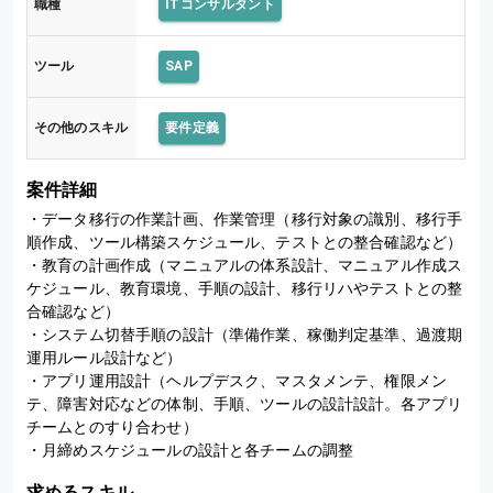
職種
ITコンサルタント
ツール
SAP
その他のスキル
要件定義
案件詳細
・データ移行の作業計画、作業管理（移行対象の識別、移行手
順作成、ツール構築スケジュール、テストとの整合確認など）

・教育の計画作成（マニュアルの体系設計、マニュアル作成ス
ケジュール、教育環境、手順の設計、移行リハやテストとの整
合確認など）

・システム切替手順の設計（準備作業、稼働判定基準、過渡期
運用ルール設計など）

・アプリ運用設計（ヘルプデスク、マスタメンテ、権限メン
テ、障害対応などの体制、手順、ツールの設計設計。各アプリ
チームとのすり合わせ）

・月締めスケジュールの設計と各チームの調整
求めるスキル