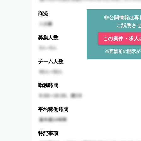
商流
非公開情報は専
ご説明さ
募集人数
この案件・求人
※面談前の開示が
チーム人数
勤務時間
平均稼働時間
特記事項