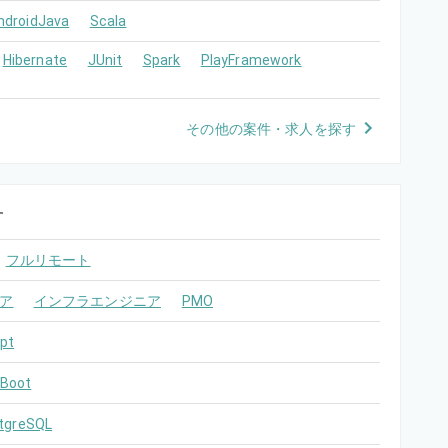
ndroidJava
Scala
Hibernate
JUnit
Spark
PlayFramework
その他の案件・求人を探す
す
フルリモート
ア
インフラエンジニア
PMO
pt
 Boot
tgreSQL