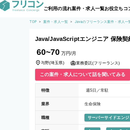
ご利用の流れ
案件・求人一覧
お役立ちコ
TOP
>
案件・求人一覧
>
Javaのフリーランス案件・求人一
Java/JavaScriptエンジニア 
60~70
万円/月
与野
(
埼玉県
)
業務委託(フリーランス)
この案件・求人について話を聞いてみる
特徴
週5日／常駐
業界
生命保険
職種
サーバーサイドエンジ