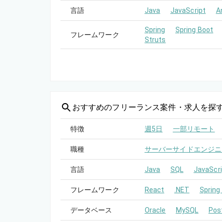
言語
Java
JavaScript
A
Spring
Spring Boot
フレームワーク
Struts
おすすめの
フリーランス案件・求人を探
特徴
週5日
一部リモート
職種
サーバーサイドエンジニ
言語
Java
SQL
JavaScri
フレームワーク
React
.NET
Spring
データベース
Oracle
MySQL
Pos