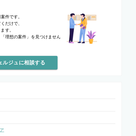
？
開案件です。
だくだけで、
します。
と
「理想の案件」を見つけません
ェルジュに相談する
ア