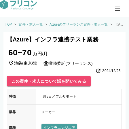
TOP
>
案件・求人一覧
>
Azureのフリーランス案件・求人一覧
>
【Az
ure】
イン
【Azure】インフラ連携テスト業務
フラ
連携
60~70
テス
万円/月
ト業
務
池袋
(
東京都
)
業務委託(フリーランス)
2024/12/25
この案件・求人について話を聞いてみる
特徴
週5日／フルリモート
業界
メーカー
職種
インフラエンジニア