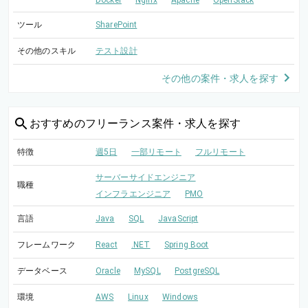
Docker
Nginx
Apache
OpenStack
ツール
SharePoint
その他のスキル
テスト設計
その他の案件・求人を探す
おすすめの
フリーランス案件・求人を探す
特徴
週5日
一部リモート
フルリモート
サーバーサイドエンジニア
職種
インフラエンジニア
PMO
言語
Java
SQL
JavaScript
フレームワーク
React
.NET
Spring Boot
データベース
Oracle
MySQL
PostgreSQL
環境
AWS
Linux
Windows