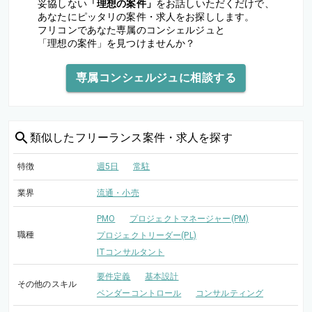
妥協しない
「理想の案件」
をお話しいただくだけで、
あなたにピッタリの案件・求人をお探しします。
フリコンであなた専属のコンシェルジュと
「理想の案件」を見つけませんか？
専属コンシェルジュに相談する
類似した
フリーランス案件・求人を探す
特徴
週5日
常駐
業界
流通・小売
PMO
プロジェクトマネージャー(PM)
職種
プロジェクトリーダー(PL)
ITコンサルタント
要件定義
基本設計
その他のスキル
ベンダーコントロール
コンサルティング