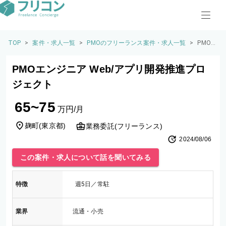
TOP
>
案件・求人一覧
>
PMOのフリーランス案件・求人一覧
>
PMO
エンジ
ニア
PMOエンジニア Web/アプリ開発推進プロ
Web/
アプリ
ジェクト
開発推
進プロ
65~75
ジェク
万円/月
ト
麹町
(
東京都
)
業務委託(フリーランス)
2024/08/06
この案件・求人について話を聞いてみる
特徴
週5日／常駐
業界
流通・小売