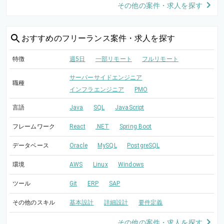
その他の案件・求人を探す
おすすめの
フリーランス案件・求人を探す
特徴
週5日
一部リモート
フルリモート
サーバーサイドエンジニア
職種
インフラエンジニア
PMO
言語
Java
SQL
JavaScript
フレームワーク
React
.NET
Spring Boot
データベース
Oracle
MySQL
PostgreSQL
環境
AWS
Linux
Windows
ツール
Git
ERP
SAP
その他のスキル
基本設計
詳細設計
要件定義
その他の案件・求人を探す