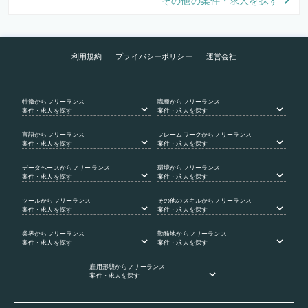
その他の案件・求人を探す
利用規約
プライバシーポリシー
運営会社
特徴
からフリーランス
職種
からフリーランス
案件・求人を探す
案件・求人を探す
言語
からフリーランス
フレームワーク
からフリーランス
案件・求人を探す
案件・求人を探す
データベース
からフリーランス
環境
からフリーランス
案件・求人を探す
案件・求人を探す
ツール
からフリーランス
その他のスキル
からフリーランス
案件・求人を探す
案件・求人を探す
業界
からフリーランス
勤務地
からフリーランス
案件・求人を探す
案件・求人を探す
雇用形態
からフリーランス
案件・求人を探す