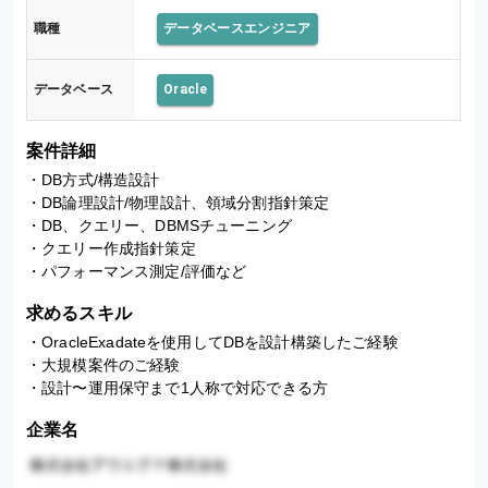
職種
データベースエンジニア
データベース
Oracle
案件詳細
・DB方式/構造設計

・DB論理設計/物理設計、領域分割指針策定

・DB、クエリー、DBMSチューニング

・クエリー作成指針策定

・パフォーマンス測定/評価など
求めるスキル
・OracleExadateを使用してDBを設計構築したご経験

・大規模案件のご経験

・設計〜運用保守まで1人称で対応できる方
企業名