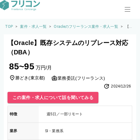
TOP
>
案件・求人一覧
>
Oracleのフリーランス案件・求人一覧
>
【Or
acl
e】
【Oracle】既存システムのリプレース対応
既存
シス
（DBA）
テム
のリ
85~95
プレ
万円/月
ース
対応
勝どき
(
東京都
)
業務委託(フリーランス)
（D
2024/12/26
B
A）
この案件・求人について話を聞いてみる
特徴
週5日／一部リモート
業界
SI・業務系