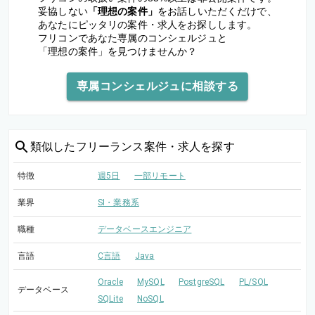
妥協しない
「理想の案件」
をお話しいただくだけで、
あなたにピッタリの案件・求人をお探しします。
フリコンであなた専属のコンシェルジュと
「理想の案件」を見つけませんか？
専属コンシェルジュに相談する
類似した
フリーランス案件・求人を探す
特徴
週5日
一部リモート
業界
SI・業務系
職種
データベースエンジニア
言語
C言語
Java
Oracle
MySQL
PostgreSQL
PL/SQL
データベース
SQLite
NoSQL