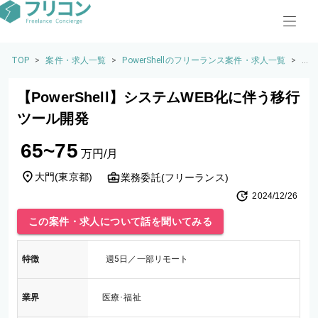
TOP
>
案件・求人一覧
>
PowerShellのフリーランス案件・求人一覧
>
【P
o
w
【PowerShell】システムWEB化に伴う移行
er
S
ツール開発
h
el
65~75
l】
万円/月
シ
ス
大門
(
東京都
)
業務委託(フリーランス)
テ
2024/12/26
ム
W
この案件・求人について話を聞いてみる
E
B
化
特徴
週5日／一部リモート
に
伴
う
業界
医療･福祉
移
行