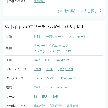
その他のスキル
基本設計
その他の案件・求人を探す
おすすめの
フリーランス案件・求人を探す
特徴
週5日
一部リモート
フルリモート
サーバーサイドエンジニア
職種
インフラエンジニア
PMO
言語
Java
SQL
JavaScript
フレームワーク
React
.NET
Spring Boot
データベース
Oracle
MySQL
PostgreSQL
環境
AWS
Linux
Windows
ツール
Git
ERP
SAP
その他のスキル
基本設計
詳細設計
要件定義