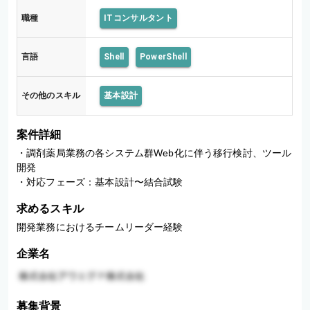
ツ
職種
ITコンサルタント
ー
ル
開
言語
Shell
PowerShell
発
その他のスキル
基本設計
案件詳細
・調剤薬局業務の各システム群Web化に伴う移行検討、ツール
開発

・対応フェーズ：基本設計〜結合試験
求めるスキル
開発業務におけるチームリーダー経験
企業名
募集背景