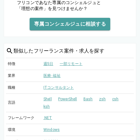
フリコンであなた専属のコンシェルジュと
「理想の案件」を見つけませんか？
専属コンシェルジュに相談する
類似した
フリーランス案件・求人を探す
特徴
週5日
一部リモート
業界
医療･福祉
職種
ITコンサルタント
Shell
PowerShell
Bash
zsh
csh
言語
ksh
フレームワーク
.NET
環境
Windows