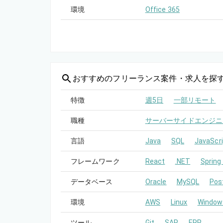
環境
Office 365
おすすめの
フリーランス案件・求人を探
特徴
週5日
一部リモート
職種
サーバーサイドエンジニ
言語
Java
SQL
JavaScri
フレームワーク
React
.NET
Spring
データベース
Oracle
MySQL
Pos
環境
AWS
Linux
Window
ツール
Git
SAP
ERP