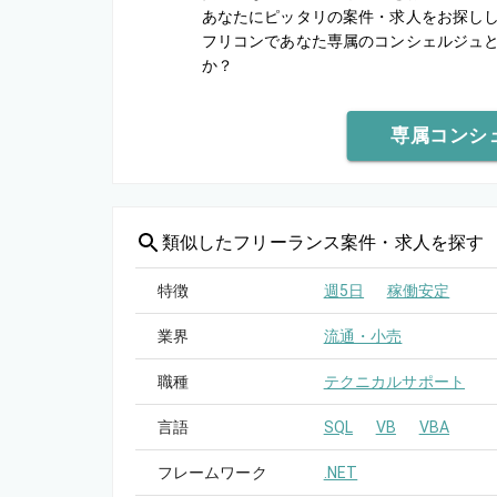
あなたにピッタリの案件・求人をお探し
フリコンであなた専属のコンシェルジュ
か？
専属コンシ
類似した
フリーランス案件・求人を探す
特徴
週5日
稼働安定
業界
流通・小売
職種
テクニカルサポート
言語
SQL
VB
VBA
フレームワーク
.NET