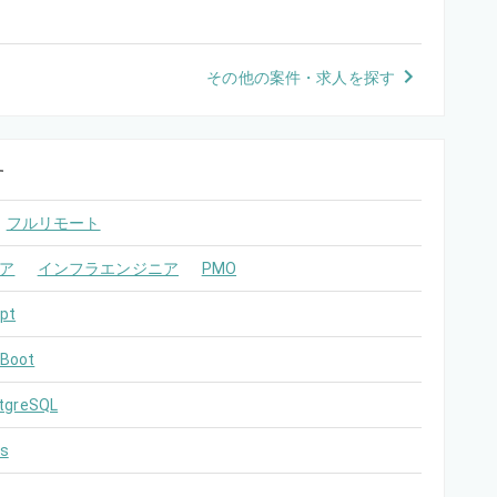
その他の案件・求人を探す
す
フルリモート
ア
インフラエンジニア
PMO
pt
 Boot
tgreSQL
s