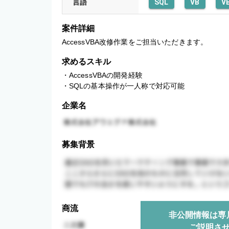
言語
SQL
VB
V
案件詳細
AccessVBA改修作業をご担当いただきます。
求めるスキル
・AccessVBAの開発経験

・SQLの基本操作が一人称で対応可能
企業名
募集背景
商流
非公開情報は専
ご説明さ