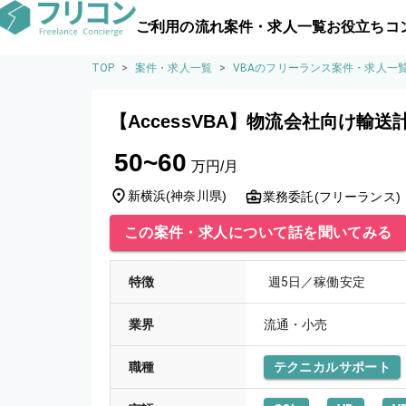
ご利用の流れ
案件・求人一覧
お役立ちコ
TOP
>
案件・求人一覧
>
VBAのフリーランス案件・求人一
【AccessVBA】物流会社向け輸
50~60
万円/月
新横浜
(
神奈川県
)
業務委託(フリーランス)
この案件・求人について話を聞いてみる
特徴
週5日／稼働安定
業界
流通・小売
職種
テクニカルサポート