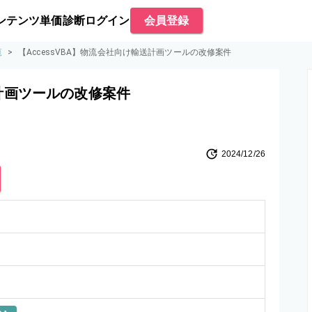
ンテンツ
単価診断
ログイン
会員登録
覧
>
【AccessVBA】物流会社向け輸送計画ツールの改修案件
送計画ツールの改修案件
2024/12/26