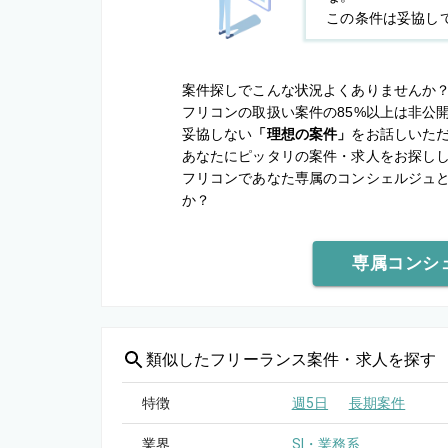
この条件は妥協し
案件探しでこんな状況よくありませんか
フリコンの取扱い案件の85%以上は非公
妥協しない
「理想の案件」
をお話しいた
あなたにピッタリの案件・求人をお探し
フリコンであなた専属のコンシェルジュ
か？
専属コンシ
類似した
フリーランス案件・求人を探す
特徴
週5日
長期案件
業界
SI・業務系