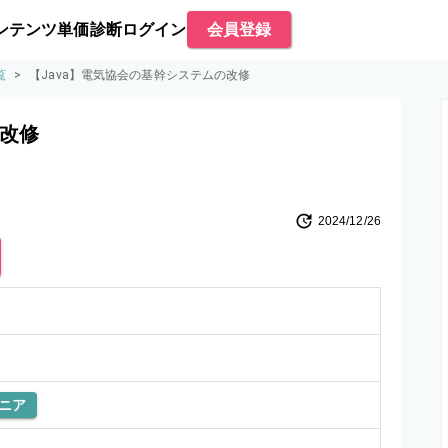
ンテンツ
単価診断
ログイン
会員登録
覧
>
【Java】電気協会の基幹システムの改修
の改修
2024/12/26
ニア