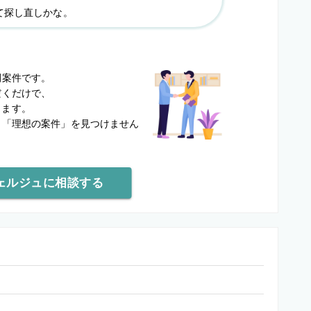
て探し直しかな。
？
開案件です。
だくだけで、
します。
と
「理想の案件」を見つけません
ェルジュに相談する