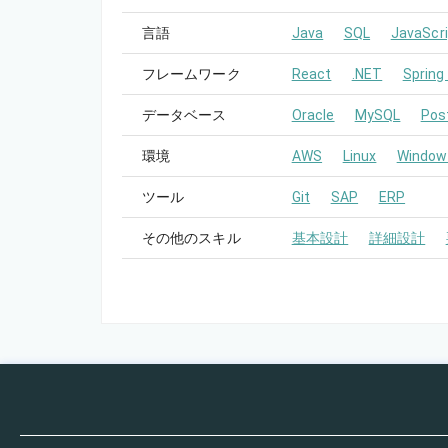
言語
Java
SQL
JavaScri
フレームワーク
React
.NET
Spring
データベース
Oracle
MySQL
Pos
環境
AWS
Linux
Window
ツール
Git
SAP
ERP
その他のスキル
基本設計
詳細設計