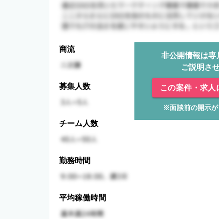
商流
非公開情報は専
ご説明さ
募集人数
この案件・求人
※面談前の開示が
チーム人数
勤務時間
平均稼働時間