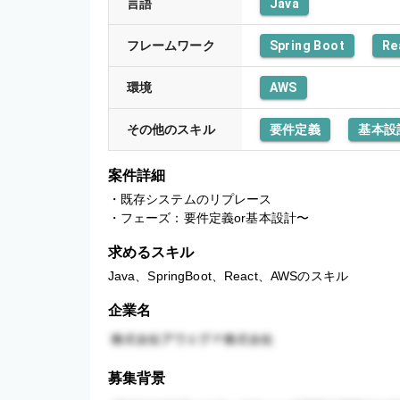
言語
Java
フレームワーク
Spring Boot
Re
環境
AWS
その他のスキル
要件定義
基本設
案件詳細
・既存システムのリプレース

・フェーズ：要件定義or基本設計〜
求めるスキル
Java、SpringBoot、React、AWSのスキル
企業名
募集背景