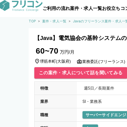
ご利用の流れ
案件・求人一覧
お役立ちコ
TOP
>
案件・求人一覧
>
Javaのフリーランス案件・求人一
【Java】電気協会の基幹システム
60~70
万円/月
堺筋本町
(
大阪府
)
業務委託(フリーランス)
この案件・求人について話を聞いてみる
特徴
週5日／長期案件
業界
SI・業務系
職種
サーバーサイドエンジ