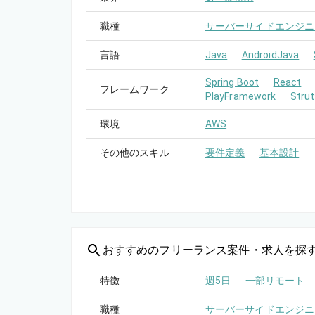
職種
サーバーサイドエンジニ
言語
Java
AndroidJava
Spring Boot
React
フレームワーク
PlayFramework
Stru
環境
AWS
その他のスキル
要件定義
基本設計
おすすめの
フリーランス案件・求人を探
特徴
週5日
一部リモート
職種
サーバーサイドエンジニ