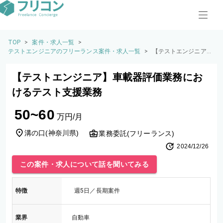
TOP
>
案件・求人一覧
>
テストエンジニアのフリーランス案件・求人一覧
>
【テストエンジニア】
車載器評価業務におけ
るテスト支援業務
【テストエンジニア】車載器評価業務にお
けるテスト支援業務
50~60
万円/月
溝の口
(
神奈川県
)
業務委託(フリーランス)
2024/12/26
この案件・求人について話を聞いてみる
特徴
週5日／長期案件
業界
自動車