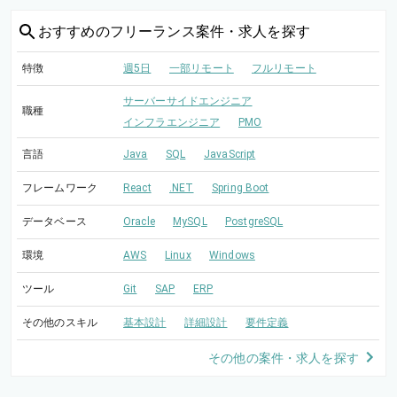
おすすめの
フリーランス案件・求人を探す
特徴
週5日
一部リモート
フルリモート
サーバーサイドエンジニア
職種
インフラエンジニア
PMO
言語
Java
SQL
JavaScript
フレームワーク
React
.NET
Spring Boot
データベース
Oracle
MySQL
PostgreSQL
環境
AWS
Linux
Windows
ツール
Git
SAP
ERP
その他のスキル
基本設計
詳細設計
要件定義
その他の案件・求人を探す