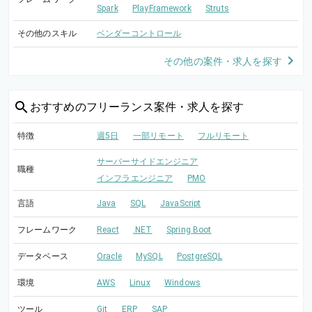
Spark
PlayFramework
Struts
その他のスキル
ベンダーコントロール
その他の案件・求人を探す
おすすめの
フリーランス案件・求人を探す
特徴
週5日
一部リモート
フルリモート
サーバーサイドエンジニア
職種
インフラエンジニア
PMO
言語
Java
SQL
JavaScript
フレームワーク
React
.NET
Spring Boot
データベース
Oracle
MySQL
PostgreSQL
環境
AWS
Linux
Windows
ツール
Git
ERP
SAP