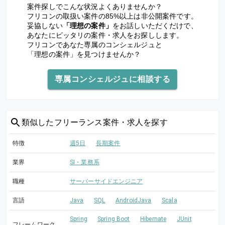
案件探しでこんな状況よくありませんか？
フリコンの取扱い案件の85%以上は非公開案件です。
妥協しない
「理想の案件」
をお話しいただくだけで、
あなたにピッタリの案件・求人をお探しします。
フリコンであなた専属のコンシェルジュと
「理想の案件」を見つけませんか？
専属コンシェルジュに相談する
類似した
フリーランス案件・求人を探す
特徴
週5日
長期案件
業界
SI・業務系
職種
サーバーサイドエンジニア
言語
Java
SQL
AndroidJava
Scala
Spring
Spring Boot
Hibernate
JUnit
フレームワーク