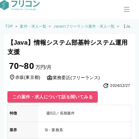
TOP
>
案件・求人一覧
>
Javaのフリーランス案件・求人一覧
>
【Jav
a】情
報シ
【Java】情報システム部基幹システム運用
ステ
ム部
支援
基幹
シス
70~80
テム
万円/月
運用
支援
赤坂
(
東京都
)
業務委託(フリーランス)
2024/12/27
この案件・求人について話を聞いてみる
特徴
週5日／長期案件
業界
SI・業務系