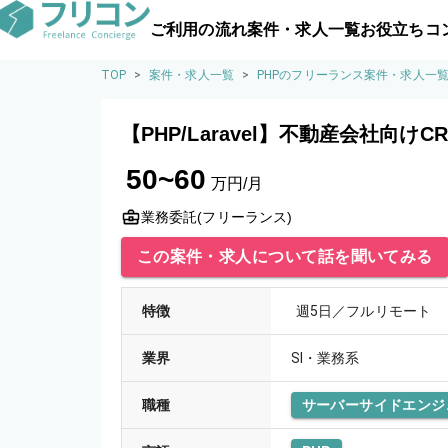
ご利用の流れ
案件・求人一覧
お役立ちコ
TOP
>
案件・求人一覧
>
PHPのフリーランス案件・求人一
【PHP/Laravel】不動産会社向けC
50~60
万円/月
業務委託(フリーランス)
この案件・求人について話を聞いてみる
特徴
週5日／フルリモート
業界
SI・業務系
職種
サーバーサイドエンジ