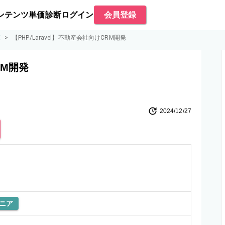
ンテンツ
単価診断
ログイン
会員登録
覧
>
【PHP/Laravel】不動産会社向けCRM開発
RM開発
2024/12/27
ニア