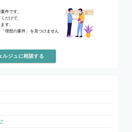
？
開案件です。
だくだけで、
します。
と
「理想の案件」を見つけません
ェルジュに相談する
ア