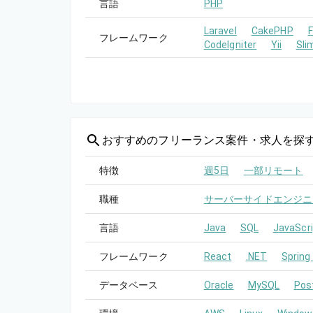
言語
PHP
Laravel
CakePHP
フレームワーク
CodeIgniter
Yii
Sli
おすすめの
フリーランス案件・求人を探
特徴
週5日
一部リモート
職種
サーバーサイドエンジニ
言語
Java
SQL
JavaScri
フレームワーク
React
.NET
Spring
データベース
Oracle
MySQL
Pos