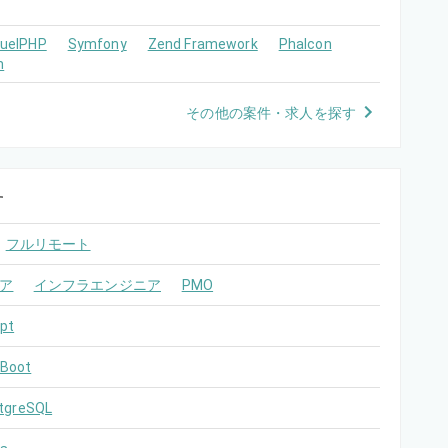
FuelPHP
Symfony
Zend Framework
Phalcon
m
その他の案件・求人を探す
す
フルリモート
ア
インフラエンジニア
PMO
pt
 Boot
tgreSQL