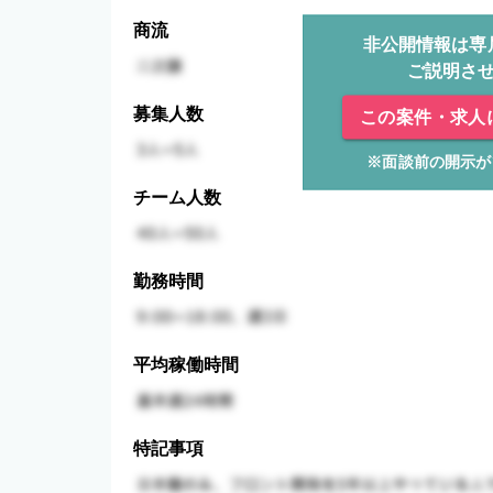
商流
非公開情報は専
ご説明さ
募集人数
この案件・求人
※面談前の開示が
チーム人数
勤務時間
平均稼働時間
特記事項