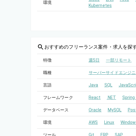
環境
Kubernetes
おすすめの
フリーランス案件・求人を探
特徴
週5日
一部リモート
職種
サーバーサイドエンジニ
言語
Java
SQL
JavaScri
フレームワーク
React
.NET
Spring
データベース
Oracle
MySQL
Pos
環境
AWS
Linux
Window
ツール
Git
ERP
SAP