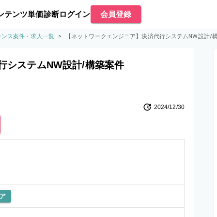
ンテンツ
単価診断
ログイン
会員登録
ランス案件・求人一覧
>
【ネットワークエンジニア】決済代行システムNW設計/
行システムNW設計/構築案件
2024/12/30
ア