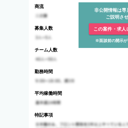
商流
非公開情報は専
ご説明さ
募集人数
この案件・求人
※面談前の開示が
チーム人数
勤務時間
平均稼働時間
特記事項