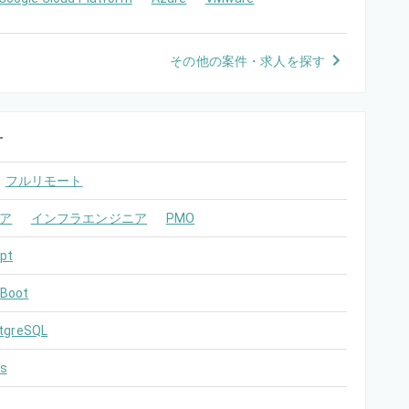
その他の案件・求人を探す
す
フルリモート
ア
インフラエンジニア
PMO
pt
 Boot
tgreSQL
s