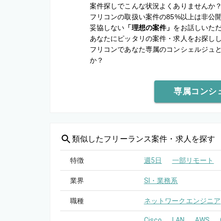
案件探しでこんな状況よくありませんか
フリコンの取扱い案件の85%以上は非公
妥協しない
「理想の案件」
をお話しいた
あなたにピッタリの案件・求人をお探し
フリコンであなた専属のコンシェルジュ
か？
専属コンシ
類似した
フリーランス案件・求人を探す
特徴
週5日
一部リモート
業界
SI・業務系
職種
ネットワークエンジニア
Cisco
LAN
AWS