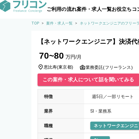
ご利用の流れ
案件・求人一覧
お役立ちコ
TOP
>
案件・求人一覧
>
ネットワークエンジニアのフリー
【ネットワークエンジニア】決済代
70~80
万円/月
恵比寿
(
東京都
)
業務委託(フリーランス)
この案件・求人について話を聞いてみる
特徴
週5日／一部リモート
業界
SI・業務系
職種
ネットワークエンジニ