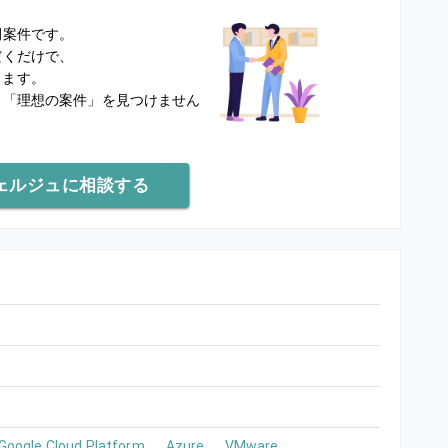
？
開案件です。
だくだけで、
します。
と
「理想の案件」を見つけません
ェルジュに相談する
Google Cloud Platform
Azure
VMware