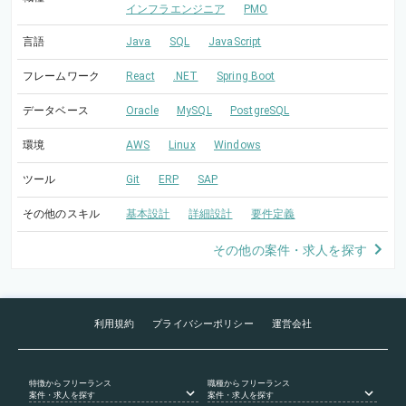
インフラエンジニア
PMO
言語
Java
SQL
JavaScript
フレームワーク
React
.NET
Spring Boot
データベース
Oracle
MySQL
PostgreSQL
環境
AWS
Linux
Windows
ツール
Git
ERP
SAP
その他のスキル
基本設計
詳細設計
要件定義
その他の案件・求人を探す
利用規約
プライバシーポリシー
運営会社
特徴
からフリーランス
職種
からフリーランス
案件・求人を探す
案件・求人を探す