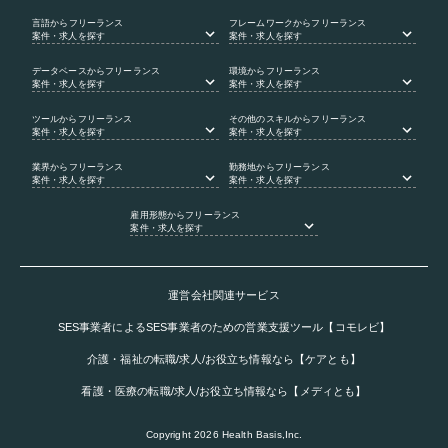
言語
からフリーランス
フレームワーク
からフリーランス
案件・求人を探す
案件・求人を探す
データベース
からフリーランス
環境
からフリーランス
案件・求人を探す
案件・求人を探す
ツール
からフリーランス
その他のスキル
からフリーランス
案件・求人を探す
案件・求人を探す
業界
からフリーランス
勤務地
からフリーランス
案件・求人を探す
案件・求人を探す
雇用形態
からフリーランス
案件・求人を探す
運営会社関連サービス
SES事業者によるSES事業者のための営業支援ツール【コモレビ】
介護・福祉の転職/求人/お役立ち情報なら【ケアとも】
看護・医療の転職/求人/お役立ち情報なら【メディとも】
Copyright
2026
Health Basis,Inc.