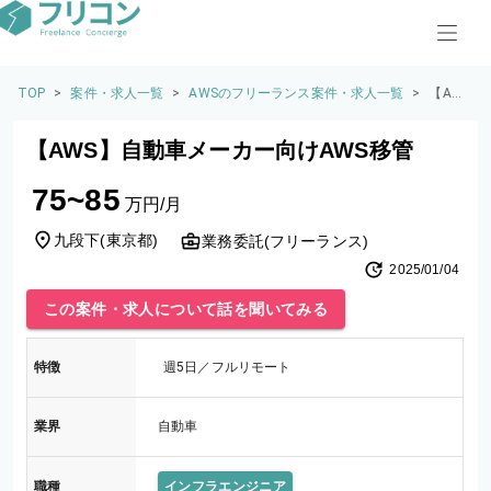
TOP
>
案件・求人一覧
>
AWSのフリーランス案件・求人一覧
>
【AW
S】自
動車メ
【AWS】自動車メーカー向けAWS移管
ーカー
向けA
75~85
WS移
万円/月
管
九段下
(
東京都
)
業務委託(フリーランス)
2025/01/04
この案件・求人について話を聞いてみる
特徴
週5日／フルリモート
業界
自動車
職種
インフラエンジニア