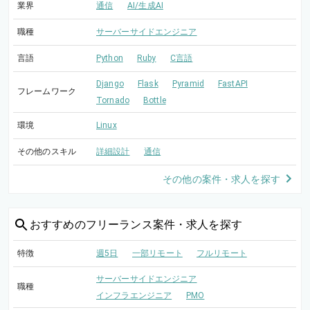
業界
通信
AI/生成AI
職種
サーバーサイドエンジニア
言語
Python
Ruby
C言語
Django
Flask
Pyramid
FastAPI
フレームワーク
Tornado
Bottle
環境
Linux
その他のスキル
詳細設計
通信
その他の案件・求人を探す
おすすめの
フリーランス案件・求人を探す
特徴
週5日
一部リモート
フルリモート
サーバーサイドエンジニア
職種
インフラエンジニア
PMO