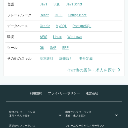
言語
Java
SQL
JavaScript
フレームワーク
React
.NET
Spring Boot
データベース
Oracle
MySQL
PostgreSQL
環境
AWS
Linux
Windows
ツール
Git
SAP
ERP
その他のスキル
基本設計
詳細設計
要件定義
その他の案件・求人を探す
利用規約
プライバシーポリシー
運営会社
特徴
からフリーランス
職種
からフリーランス
案件・求人を探す
案件・求人を探す
言語
からフリーランス
フレームワーク
からフリーランス