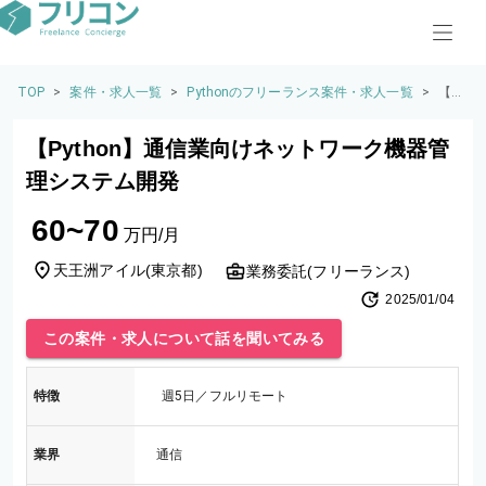
TOP
>
案件・求人一覧
>
Pythonのフリーランス案件・求人一覧
>
【P
yth
o
【Python】通信業向けネットワーク機器管
n】
通信
理システム開発
業向
けネ
60~70
ット
万円/月
ワー
ク機
天王洲アイル
(
東京都
)
業務委託(フリーランス)
器管
2025/01/04
理シ
ステ
この案件・求人について話を聞いてみる
ム開
発
特徴
週5日／フルリモート
業界
通信