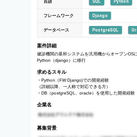
言語
SQL
Python
フレームワーク
Django
データベース
PostgreSQL
Or
案件詳細
健診機関の基幹システムを汎用機からオープンOSに
Python（django）に移行
求めるスキル
・Python（FW:Django)での開発経験

（詳細以降、一人称で対応できる方）

・DB（postgreSQL、oracle）を使用した開発経験
企業名
募集背景