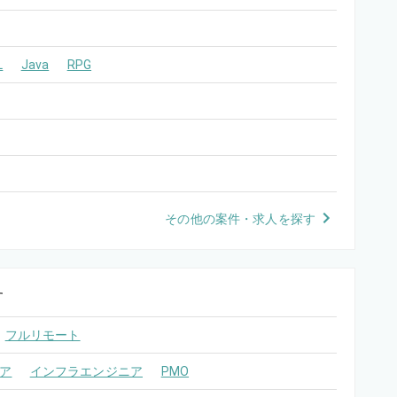
L
Java
RPG
その他の案件・求人を探す
す
フルリモート
ア
インフラエンジニア
PMO