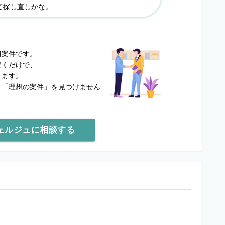
て探し直しかな。
？
開案件です。
だくだけで、
します。
と
「理想の案件」を見つけません
ェルジュに相談する