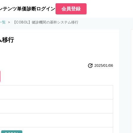
ンテンツ
単価診断
ログイン
会員登録
一覧
>
【COBOL】健診機関の基幹システム移行
ム移行
2025/01/06