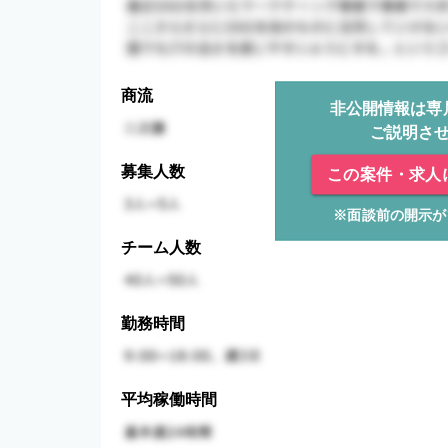
商流
非公開情報は専
ご説明さ
募集人数
この案件・求人
※面談前の開示が
チーム人数
勤務時間
平均稼働時間