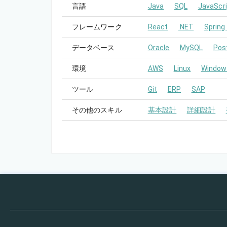
言語
Java
SQL
JavaScri
フレームワーク
React
.NET
Spring
データベース
Oracle
MySQL
Pos
環境
AWS
Linux
Window
ツール
Git
ERP
SAP
その他のスキル
基本設計
詳細設計