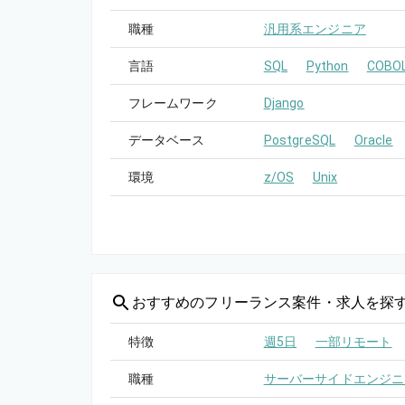
職種
汎用系エンジニア
言語
SQL
Python
COBO
フレームワーク
Django
データベース
PostgreSQL
Oracle
環境
z/OS
Unix
おすすめの
フリーランス案件・求人を探
特徴
週5日
一部リモート
職種
サーバーサイドエンジニ