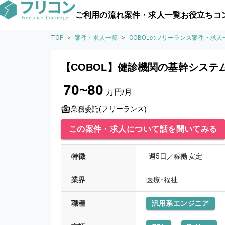
ご利用の流れ
案件・求人一覧
お役立ちコ
TOP
>
案件・求人一覧
>
COBOLのフリーランス案件・求人
【COBOL】健診機関の基幹システ
70~80
万円/月
業務委託(フリーランス)
この案件・求人について話を聞いてみる
特徴
週5日／稼働安定
業界
医療･福祉
職種
汎用系エンジニア