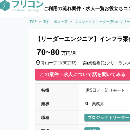
ご利用の流れ
案件・求人一覧
お役立ちコ
TOP
>
案件・求人一覧
>
プロジェクトリーダー(PL)のフリ
【リーダーエンジニア】インフラ案
70~80
万円/月
青山一丁目
(
東京都
)
業務委託(フリーランス
この案件・求人について話を聞いてみる
特徴
週5日／一部リモート
業界
SI・業務系
職種
プロジェクトリーダー(