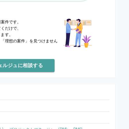
？
開案件です。
だくだけで、
します。
と
「理想の案件」を見つけません
ェルジュに相談する