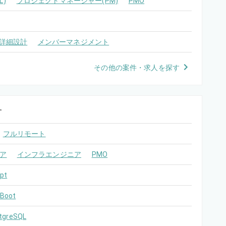
)
プロジェクトマネージャー(PM)
PMO
詳細設計
メンバーマネジメント
その他の案件・求人を探す
す
フルリモート
ア
インフラエンジニア
PMO
pt
 Boot
tgreSQL