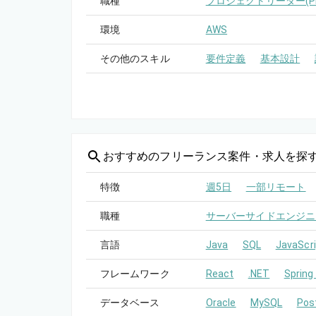
職種
プロジェクトリーダー(PL
環境
AWS
その他のスキル
要件定義
基本設計
おすすめの
フリーランス案件・求人を探
特徴
週5日
一部リモート
職種
サーバーサイドエンジニ
言語
Java
SQL
JavaScri
フレームワーク
React
.NET
Spring
データベース
Oracle
MySQL
Pos