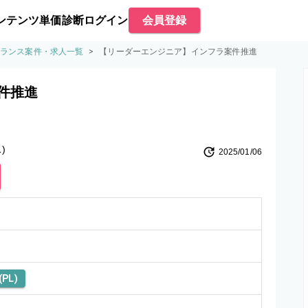
ンテンツ
単価診断
ログイン
会員登録
ーランス案件・求人一覧
>
【リーダーエンジニア】インフラ案件推進
件推進
)
2025/01/06
PL)