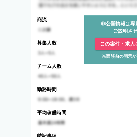
商流
非公開情報は専
ご説明さ
募集人数
この案件・求人
※面談前の開示が
チーム人数
勤務時間
平均稼働時間
特記事項