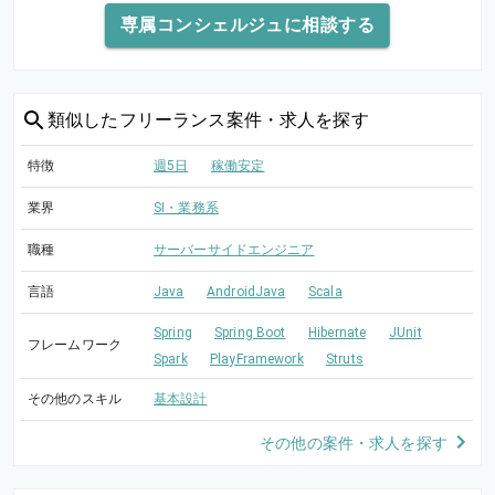
専属コンシェルジュに相談する
類似した
フリーランス案件・求人を探す
特徴
週5日
稼働安定
業界
SI・業務系
職種
サーバーサイドエンジニア
言語
Java
AndroidJava
Scala
Spring
Spring Boot
Hibernate
JUnit
フレームワーク
Spark
PlayFramework
Struts
その他のスキル
基本設計
その他の案件・求人を探す