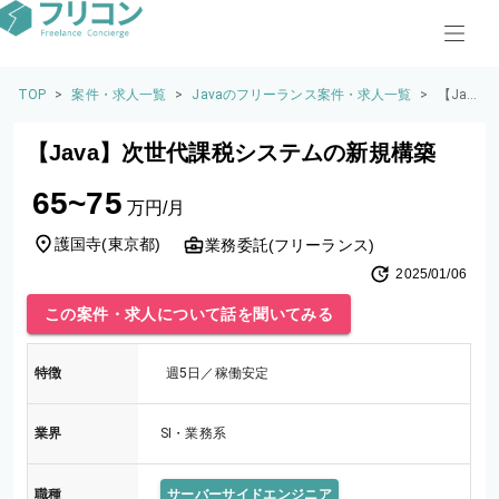
TOP
>
案件・求人一覧
>
Javaのフリーランス案件・求人一覧
>
【Jav
a】次
世代
【Java】次世代課税システムの新規構築
課税
シス
65~75
テム
万円/月
の新
規構
護国寺
(
東京都
)
業務委託(フリーランス)
築
2025/01/06
この案件・求人について話を聞いてみる
特徴
週5日／稼働安定
業界
SI・業務系
職種
サーバーサイドエンジニア