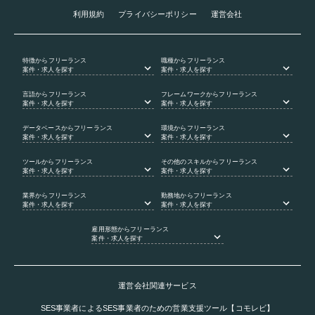
利用規約
プライバシーポリシー
運営会社
特徴
からフリーランス
職種
からフリーランス
案件・求人を探す
案件・求人を探す
言語
からフリーランス
フレームワーク
からフリーランス
案件・求人を探す
案件・求人を探す
データベース
からフリーランス
環境
からフリーランス
案件・求人を探す
案件・求人を探す
ツール
からフリーランス
その他のスキル
からフリーランス
案件・求人を探す
案件・求人を探す
業界
からフリーランス
勤務地
からフリーランス
案件・求人を探す
案件・求人を探す
雇用形態
からフリーランス
案件・求人を探す
運営会社関連サービス
SES事業者によるSES事業者のための営業支援ツール【コモレビ】