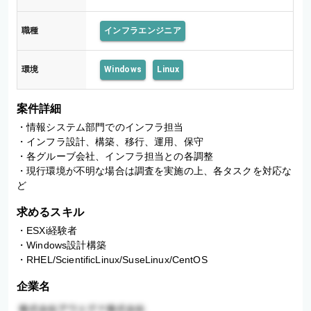
職種
インフラエンジニア
環境
Windows
Linux
案件詳細
・情報システム部門でのインフラ担当

・インフラ設計、構築、移行、運用、保守

・各グルーブ会社、インフラ担当との各調整

・現行環境が不明な場合は調査を実施の上、各タスクを対応な
ど
求めるスキル
・ESXi経験者

・Windows設計構築

・RHEL/ScientificLinux/SuseLinux/CentOS
企業名