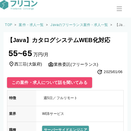
TOP
>
案件・求人一覧
>
Javaのフリーランス案件・求人一覧
>
【Jav
a】カ
タロ
【Java】カタログシステムWEB化対応
グシ
ステ
55~65
ムWE
万円/月
B化対
応
西三荘
(
大阪府
)
業務委託(フリーランス)
2025/01/06
この案件・求人について話を聞いてみる
特徴
週5日／フルリモート
業界
WEBサービス
職種
サーバーサイドエンジニア