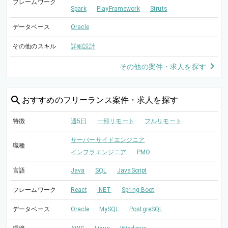
フレームワーク
Spark
PlayFramework
Struts
データベース
Oracle
その他のスキル
詳細設計
その他の案件・求人を探す
おすすめの
フリーランス案件・求人を探す
特徴
週5日
一部リモート
フルリモート
サーバーサイドエンジニア
職種
インフラエンジニア
PMO
言語
Java
SQL
JavaScript
フレームワーク
React
.NET
Spring Boot
データベース
Oracle
MySQL
PostgreSQL