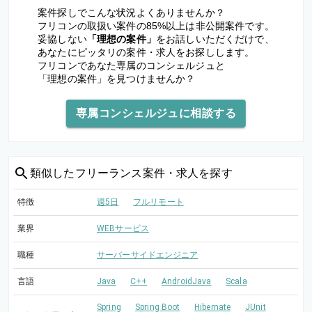
案件探しでこんな状況よくありませんか？
フリコンの取扱い案件の85%以上は非公開案件です。
妥協しない
「理想の案件」
をお話しいただくだけで、
あなたにピッタリの案件・求人をお探しします。
フリコンであなた専属のコンシェルジュと
「理想の案件」を見つけませんか？
専属コンシェルジュに相談する
類似した
フリーランス案件・求人を探す
特徴
週5日
フルリモート
業界
WEBサービス
職種
サーバーサイドエンジニア
言語
Java
C++
AndroidJava
Scala
Spring
Spring Boot
Hibernate
JUnit