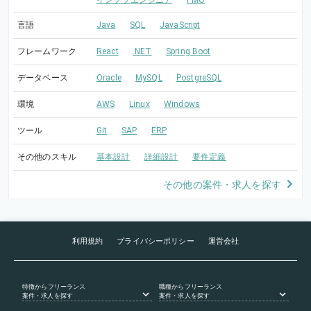
インフラエンジニア
PMO
言語
Java
SQL
JavaScript
フレームワーク
React
.NET
Spring Boot
データベース
Oracle
MySQL
PostgreSQL
環境
AWS
Linux
Windows
ツール
Git
SAP
ERP
その他のスキル
基本設計
詳細設計
要件定義
その他の案件・求人を探す
利用規約
プライバシーポリシー
運営会社
特徴
からフリーランス
職種
からフリーランス
案件・求人を探す
案件・求人を探す