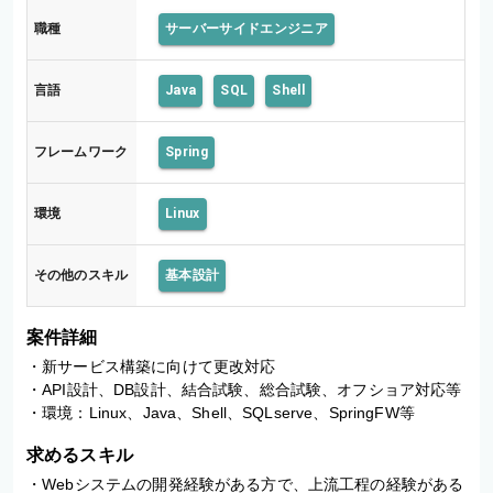
職種
サーバーサイドエンジニア
言語
Java
SQL
Shell
フレームワーク
Spring
環境
Linux
その他のスキル
基本設計
案件詳細
・新サービス構築に向けて更改対応

・API設計、DB設計、結合試験、総合試験、オフショア対応等

・環境：Linux、Java、Shell、SQLserve、SpringFW等
求めるスキル
・Webシステムの開発経験がある方で、上流工程の経験がある