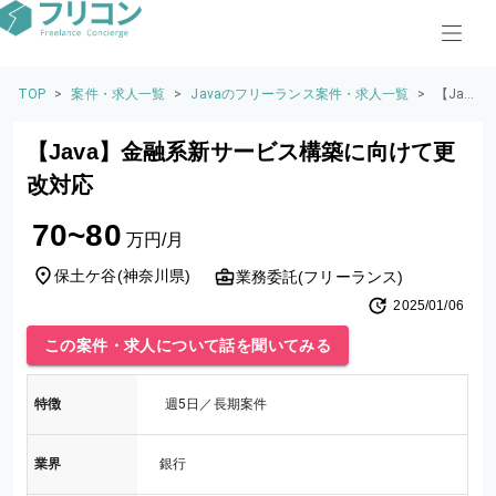
TOP
>
案件・求人一覧
>
Javaのフリーランス案件・求人一覧
>
【Jav
a】金
融系
【Java】金融系新サービス構築に向けて更
新サ
ービ
改対応
ス構
築に
70~80
向け
万円/月
て更
改対
保土ケ谷
(
神奈川県
)
業務委託(フリーランス)
応
2025/01/06
この案件・求人について話を聞いてみる
特徴
週5日／長期案件
業界
銀行