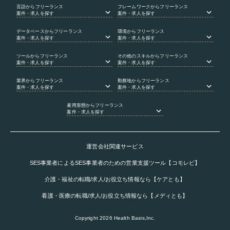
言語
からフリーランス
フレームワーク
からフリーランス
案件・求人を探す
案件・求人を探す
データベース
からフリーランス
環境
からフリーランス
案件・求人を探す
案件・求人を探す
ツール
からフリーランス
その他のスキル
からフリーランス
案件・求人を探す
案件・求人を探す
業界
からフリーランス
勤務地
からフリーランス
案件・求人を探す
案件・求人を探す
雇用形態
からフリーランス
案件・求人を探す
運営会社関連サービス
SES事業者によるSES事業者のための営業支援ツール【コモレビ】
介護・福祉の転職/求人/お役立ち情報なら【ケアとも】
看護・医療の転職/求人/お役立ち情報なら【メディとも】
Copyright
2026
Health Basis,Inc.