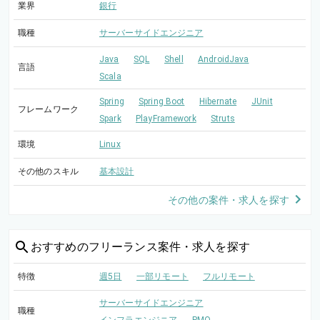
業界
銀行
職種
サーバーサイドエンジニア
Java
SQL
Shell
AndroidJava
言語
Scala
Spring
Spring Boot
Hibernate
JUnit
フレームワーク
Spark
PlayFramework
Struts
環境
Linux
その他のスキル
基本設計
その他の案件・求人を探す
おすすめの
フリーランス案件・求人を探す
特徴
週5日
一部リモート
フルリモート
サーバーサイドエンジニア
職種