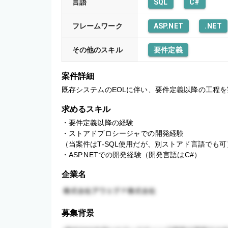
言語
SQL
C#
フレームワーク
ASP.NET
.NET
その他のスキル
要件定義
案件詳細
既存システムのEOLに伴い、要件定義以降の工程を
求めるスキル
・要件定義以降の経験

・ストアドプロシージャでの開発経験

（当案件はT-SQL使用だが、別ストアド言語でも可）
・ASP.NETでの開発経験（開発言語はC#）
企業名
募集背景