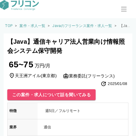
TOP
>
案件・求人一覧
>
Javaのフリーランス案件・求人一覧
>
【Jav
a】通
信キ
【Java】通信キャリア法人営業向け情報照
ャリ
ア法
会システム保守開発
人営
業向
65~75
け情
万円/月
報照
会シ
天王洲アイル
(
東京都
)
業務委託(フリーランス)
ステ
2025/01/08
ム保
守開
この案件・求人について話を聞いてみる
発
特徴
週5日／フルリモート
業界
通信