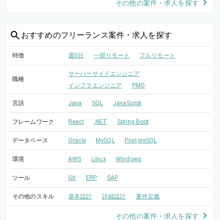
その他の案件・求人を探す
おすすめの
フリーランス案件・求人を探す
特徴
週5日
一部リモート
フルリモート
サーバーサイドエンジニア
職種
インフラエンジニア
PMO
言語
Java
SQL
JavaScript
フレームワーク
React
.NET
Spring Boot
データベース
Oracle
MySQL
PostgreSQL
環境
AWS
Linux
Windows
ツール
Git
ERP
SAP
その他のスキル
基本設計
詳細設計
要件定義
その他の案件・求人を探す