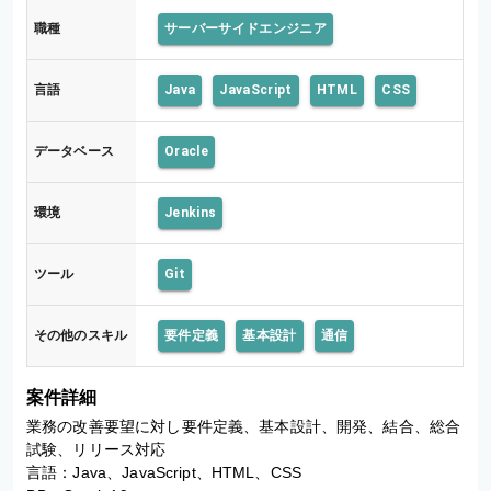
職種
サーバーサイドエンジニア
言語
Java
JavaScript
HTML
CSS
データベース
Oracle
環境
Jenkins
ツール
Git
その他のスキル
要件定義
基本設計
通信
案件詳細
業務の改善要望に対し要件定義、基本設計、開発、結合、総合
試験、リリース対応

言語：Java、JavaScript、HTML、CSS
