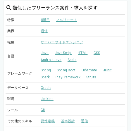
類似した
フリーランス案件・求人を探す
特徴
週5日
フルリモート
業界
通信
職種
サーバーサイドエンジニア
Java
JavaScript
HTML
CSS
言語
AndroidJava
Scala
Spring
Spring Boot
Hibernate
JUnit
フレームワーク
Spark
PlayFramework
Struts
データベース
Oracle
環境
Jenkins
ツール
Git
その他のスキル
要件定義
基本設計
通信