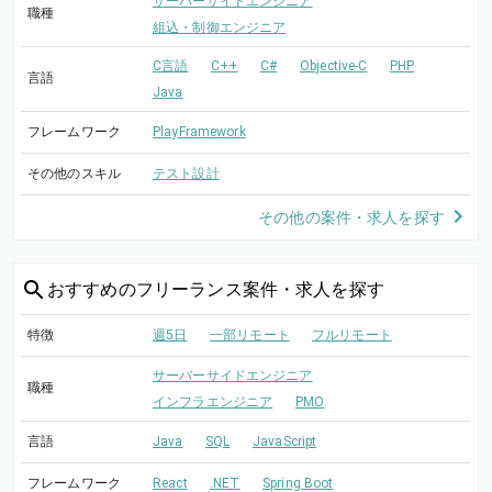
サーバーサイドエンジニア
職種
組込・制御エンジニア
C言語
C++
C#
Objective-C
PHP
言語
Java
フレームワーク
PlayFramework
その他のスキル
テスト設計
その他の案件・求人を探す
おすすめの
フリーランス案件・求人を探す
特徴
週5日
一部リモート
フルリモート
サーバーサイドエンジニア
職種
インフラエンジニア
PMO
言語
Java
SQL
JavaScript
フレームワーク
React
.NET
Spring Boot