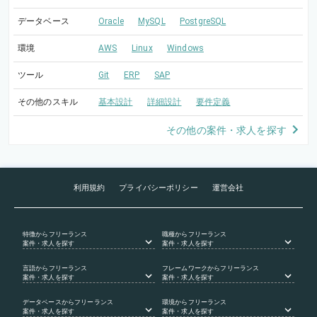
データベース
Oracle
MySQL
PostgreSQL
環境
AWS
Linux
Windows
ツール
Git
ERP
SAP
その他のスキル
基本設計
詳細設計
要件定義
その他の案件・求人を探す
利用規約
プライバシーポリシー
運営会社
特徴
からフリーランス
職種
からフリーランス
案件・求人を探す
案件・求人を探す
言語
からフリーランス
フレームワーク
からフリーランス
案件・求人を探す
案件・求人を探す
データベース
からフリーランス
環境
からフリーランス
案件・求人を探す
案件・求人を探す