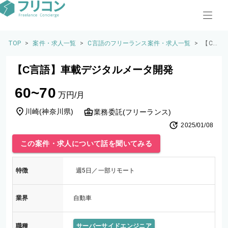
TOP
>
案件・求人一覧
>
C言語のフリーランス案件・求人一覧
>
【C
言
語】
【C言語】車載デジタルメータ開発
車載
デジ
60~70
タル
万円/月
メー
タ開
川崎
(
神奈川県
)
業務委託(フリーランス)
発
2025/01/08
この案件・求人について話を聞いてみる
特徴
週5日／一部リモート
業界
自動車
職種
サーバーサイドエンジニア