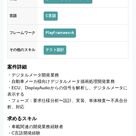
言語
C言語
フレームワーク
PlayFramework
その他のスキル
テスト設計
案件詳細
・デジタルメータ開発業務

・自動車メーカ様向けデジタルメータ描画処理開発業務

・ECU、DisplayAudioからの信号を解析し、デジタルメータに
表示する

・フェーズ：要求仕様分析〜設計、実装、単体検査〜不具合分
析、対応
求めるスキル
・車載関連の開発業務経験者

・C言語開発経験
