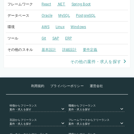
フレームワーク
React
.NET
Spring Boot
データベース
Oracle
MySQL
PostgreSQL
環境
AWS
Linux
Windows
ツール
Git
SAP
ERP
その他のスキル
基本設計
詳細設計
要件定義
その他の案件・求人を探す
利用規約
プライバシーポリシー
運営会社
特徴
からフリーランス
職種
からフリーランス
案件・求人を探す
案件・求人を探す
言語
からフリーランス
フレームワーク
からフリーランス
案件・求人を探す
案件・求人を探す