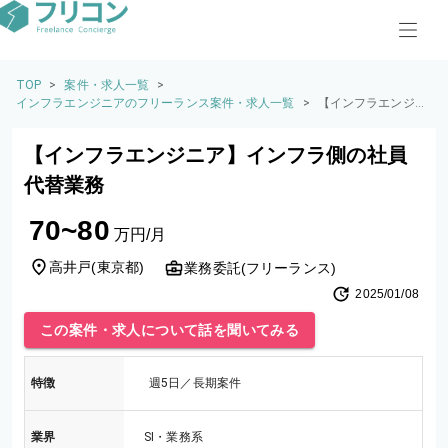
TOP
>
案件・求人一覧
>
インフラエンジニアのフリーランス案件・求人一覧
>
【インフラエンジニ
ア】インフラ側の社
員代替業務
【インフラエンジニア】インフラ側の社員
代替業務
70~80
万円/月
高井戸
(
東京都
)
業務委託(フリーランス)
2025/01/08
この案件・求人について話を聞いてみる
特徴
週5日／長期案件
業界
SI・業務系