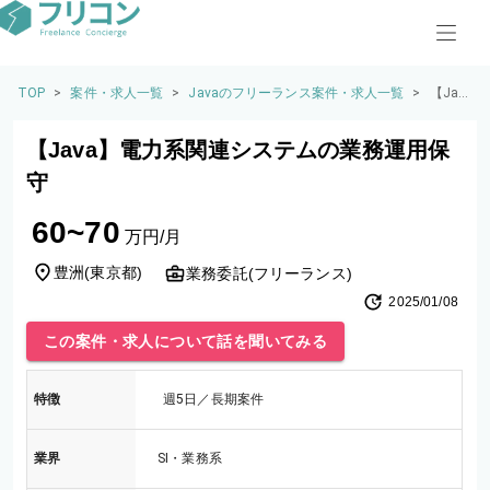
TOP
>
案件・求人一覧
>
Javaのフリーランス案件・求人一覧
>
【Jav
a】電
力系
【Java】電力系関連システムの業務運用保
関連
シス
守
テム
の業
60~70
務運
万円/月
用保
守
豊洲
(
東京都
)
業務委託(フリーランス)
2025/01/08
この案件・求人について話を聞いてみる
特徴
週5日／長期案件
業界
SI・業務系