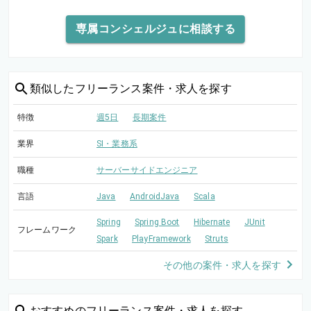
専属コンシェルジュに相談する
類似した
フリーランス案件・求人を探す
特徴
週5日
長期案件
業界
SI・業務系
職種
サーバーサイドエンジニア
言語
Java
AndroidJava
Scala
Spring
Spring Boot
Hibernate
JUnit
フレームワーク
Spark
PlayFramework
Struts
その他の案件・求人を探す
おすすめの
フリーランス案件・求人を探す