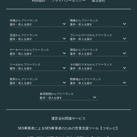
利用規約
プライバシーポリシー
運営会社
特徴
からフリーランス
職種
からフリーランス
案件・求人を探す
案件・求人を探す
言語
からフリーランス
フレームワーク
からフリーランス
案件・求人を探す
案件・求人を探す
データベース
からフリーランス
環境
からフリーランス
案件・求人を探す
案件・求人を探す
ツール
からフリーランス
その他のスキル
からフリーランス
案件・求人を探す
案件・求人を探す
業界
からフリーランス
勤務地
からフリーランス
案件・求人を探す
案件・求人を探す
雇用形態
からフリーランス
案件・求人を探す
運営会社関連サービス
SES事業者によるSES事業者のための営業支援ツール【コモレビ】