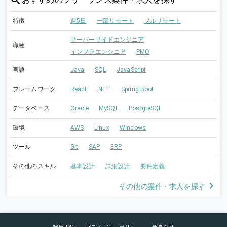
特徴
週5日
一部リモート
フルリモート
サーバーサイドエンジニア
職種
インフラエンジニア
PMO
言語
Java
SQL
JavaScript
フレームワーク
React
.NET
Spring Boot
データベース
Oracle
MySQL
PostgreSQL
環境
AWS
Linux
Windows
ツール
Git
SAP
ERP
その他のスキル
基本設計
詳細設計
要件定義
その他の案件・求人を探す