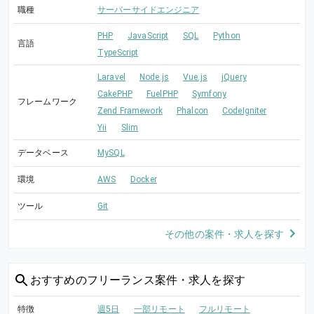
職種
サーバーサイドエンジニア
PHP
JavaScript
SQL
Python
言語
TypeScript
Laravel
Node.js
Vue.js
jQuery
CakePHP
FuelPHP
Symfony
フレームワーク
Zend Framework
Phalcon
CodeIgniter
Yii
Slim
データベース
MySQL
環境
AWS
Docker
ツール
Git
その他の案件・求人を探す
おすすめの
フリーランス案件・求人を探す
特徴
週5日
一部リモート
フルリモート