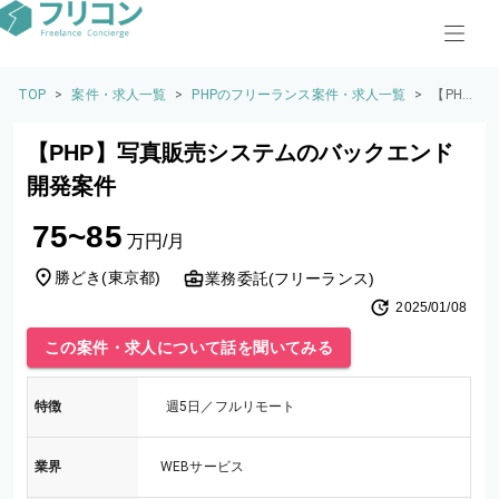
TOP
>
案件・求人一覧
>
PHPのフリーランス案件・求人一覧
>
【PH
P】写
真販売
【PHP】写真販売システムのバックエンド
システ
ムのバ
開発案件
ックエ
ンド開
75~85
発案件
万円/月
勝どき
(
東京都
)
業務委託(フリーランス)
2025/01/08
この案件・求人について話を聞いてみる
特徴
週5日／フルリモート
業界
WEBサービス