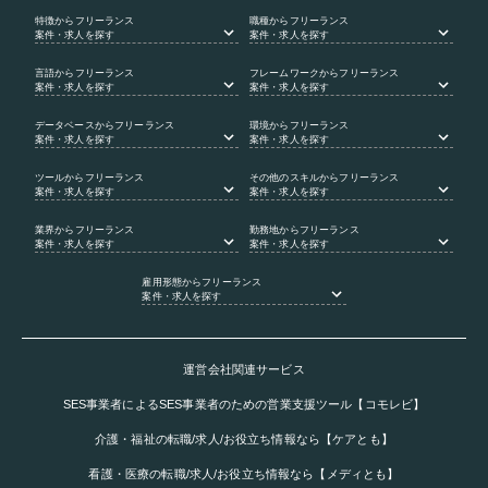
特徴
からフリーランス
職種
からフリーランス
案件・求人を探す
案件・求人を探す
言語
からフリーランス
フレームワーク
からフリーランス
案件・求人を探す
案件・求人を探す
データベース
からフリーランス
環境
からフリーランス
案件・求人を探す
案件・求人を探す
ツール
からフリーランス
その他のスキル
からフリーランス
案件・求人を探す
案件・求人を探す
業界
からフリーランス
勤務地
からフリーランス
案件・求人を探す
案件・求人を探す
雇用形態
からフリーランス
案件・求人を探す
運営会社関連サービス
SES事業者によるSES事業者のための営業支援ツール【コモレビ】
介護・福祉の転職/求人/お役立ち情報なら【ケアとも】
看護・医療の転職/求人/お役立ち情報なら【メディとも】