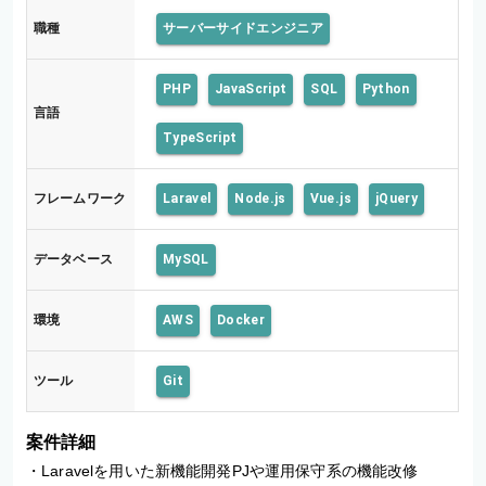
職種
サーバーサイドエンジニア
PHP
JavaScript
SQL
Python
言語
TypeScript
フレームワーク
Laravel
Node.js
Vue.js
jQuery
データベース
MySQL
環境
AWS
Docker
ツール
Git
案件詳細
・Laravelを用いた新機能開発PJや運用保守系の機能改修
