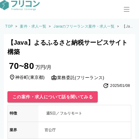
TOP
>
案件・求人一覧
>
Javaのフリーランス案件・求人一覧
>
【Jav
a】よ
るふ
【Java】よるふるさと納税サービスサイト
るさ
と納
構築
税サ
ービ
70~80
スサ
万円/月
イト
構築
神谷町
(
東京都
)
業務委託(フリーランス)
2025/01/08
この案件・求人について話を聞いてみる
特徴
週5日／フルリモート
業界
官公庁