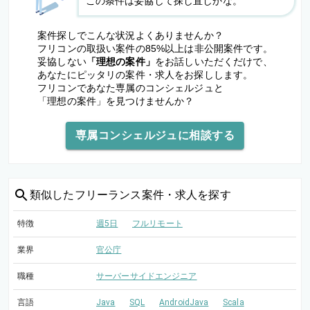
この条件は妥協して探し直しかな。
案件探しでこんな状況よくありませんか？
フリコンの取扱い案件の85%以上は非公開案件です。
妥協しない
「理想の案件」
をお話しいただくだけで、
あなたにピッタリの案件・求人をお探しします。
フリコンであなた専属のコンシェルジュと
「理想の案件」を見つけませんか？
専属コンシェルジュに相談する
類似した
フリーランス案件・求人を探す
特徴
週5日
フルリモート
業界
官公庁
職種
サーバーサイドエンジニア
言語
Java
SQL
AndroidJava
Scala