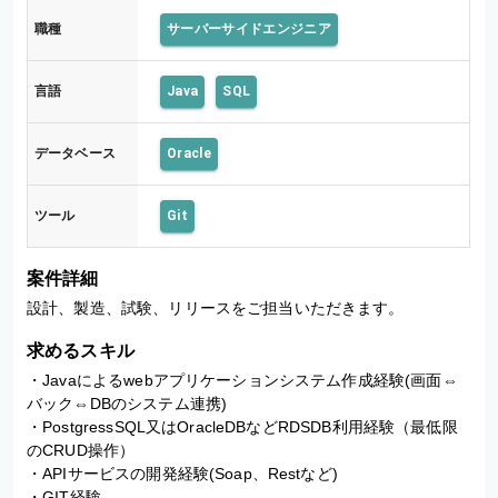
職種
サーバーサイドエンジニア
言語
Java
SQL
データベース
Oracle
ツール
Git
案件詳細
設計、製造、試験、リリースをご担当いただきます。
求めるスキル
・Javaによるwebアプリケーションシステム作成経験(画面⇔
バック⇔DBのシステム連携)

・PostgressSQL又はOracleDBなどRDSDB利用経験（最低限
のCRUD操作）

・APIサービスの開発経験(Soap、Restなど)

・GIT経験