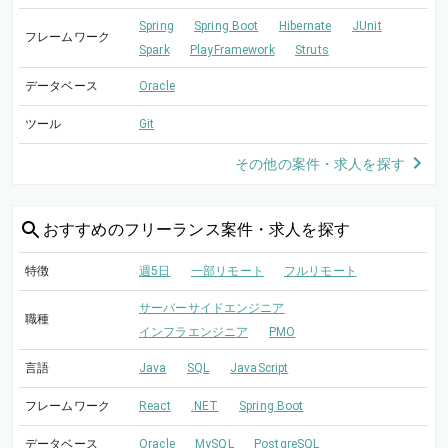
Spring
Spring Boot
Hibernate
JUnit
フレームワーク
Spark
PlayFramework
Struts
データベース
Oracle
ツール
Git
その他の案件・求人を探す
おすすめの
フリーランス案件・求人を探す
特徴
週5日
一部リモート
フルリモート
サーバーサイドエンジニア
職種
インフラエンジニア
PMO
言語
Java
SQL
JavaScript
フレームワーク
React
.NET
Spring Boot
データベース
Oracle
MySQL
PostgreSQL