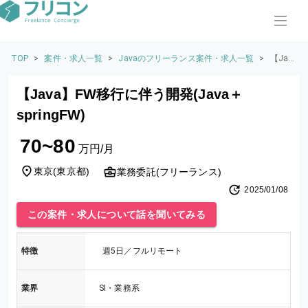
TOP
>
案件・求人一覧
>
Javaのフリーランス案件・求人一覧
>
【Jav
a】F
W移行
【Java】FW移行に伴う開発(Java＋
に伴
う開
springFW)
発(Ja
va＋s
70~80
pringF
万円/月
W)
東京
(
東京都
)
業務委託(フリーランス)
2025/01/08
この案件・求人について話を聞いてみる
特徴
週5日／フルリモート
業界
SI・業務系