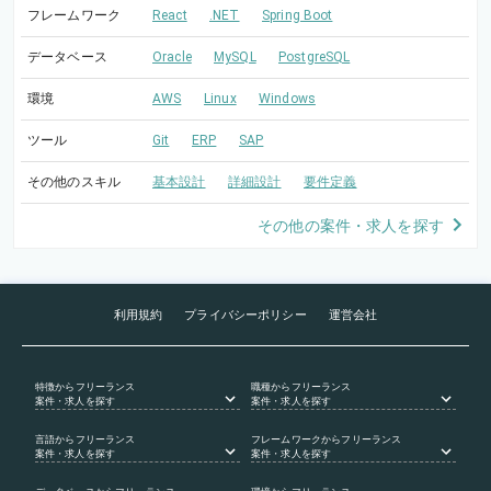
フレームワーク
React
.NET
Spring Boot
データベース
Oracle
MySQL
PostgreSQL
環境
AWS
Linux
Windows
ツール
Git
ERP
SAP
その他のスキル
基本設計
詳細設計
要件定義
その他の案件・求人を探す
利用規約
プライバシーポリシー
運営会社
特徴
からフリーランス
職種
からフリーランス
案件・求人を探す
案件・求人を探す
言語
からフリーランス
フレームワーク
からフリーランス
案件・求人を探す
案件・求人を探す