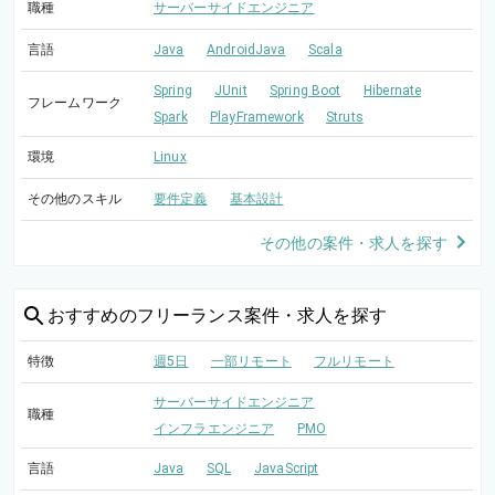
職種
サーバーサイドエンジニア
言語
Java
AndroidJava
Scala
Spring
JUnit
Spring Boot
Hibernate
フレームワーク
Spark
PlayFramework
Struts
環境
Linux
その他のスキル
要件定義
基本設計
その他の案件・求人を探す
おすすめの
フリーランス案件・求人を探す
特徴
週5日
一部リモート
フルリモート
サーバーサイドエンジニア
職種
インフラエンジニア
PMO
言語
Java
SQL
JavaScript