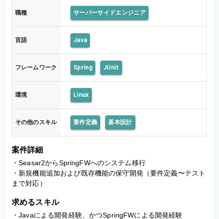
職種
サーバーサイドエンジニア
言語
Java
フレームワーク
Spring
JUnit
環境
Linux
その他のスキル
要件定義
基本設計
案件詳細
・Seasar2からSpringFWへのシステム移行

・新規機能追加および既存機能の保守開発（要件定義〜テスト
まで対応）
求めるスキル
・Javaによる開発経験、かつSpringFWによる開発経験
