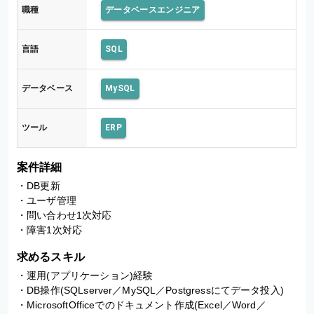
職種
データベースエンジニア
言語
SQL
データベース
MySQL
ツール
ERP
案件詳細
・DB更新 

・ユーザ管理 

・問い合わせ1次対応 

・障害1次対応
求めるスキル
・運用(アプリケーション)経験

・DB操作(SQLserver／MySQL／Postgressにてデータ投入)

・MicrosoftOfficeでのドキュメント作成(Excel／Word／