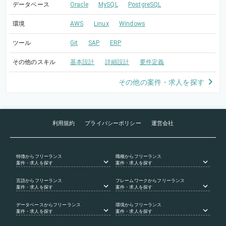
データベース
Oracle
MySQL
PostgreSQL
環境
AWS
Linux
Windows
ツール
Git
SAP
ERP
その他のスキル
基本設計
詳細設計
要件定義
その他の案件・求人を探す
利用規約
プライバシーポリシー
運営会社
特徴
からフリーランス
職種
からフリーランス
案件・求人を探す
案件・求人を探す
言語
からフリーランス
フレームワーク
からフリーランス
案件・求人を探す
案件・求人を探す
データベース
からフリーランス
環境
からフリーランス
案件・求人を探す
案件・求人を探す