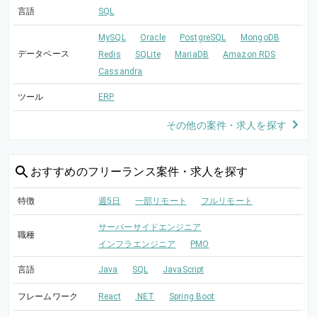
言語
SQL
MySQL
Oracle
PostgreSQL
MongoDB
データベース
Redis
SQLite
MariaDB
Amazon RDS
Cassandra
ツール
ERP
その他の案件・求人を探す
おすすめの
フリーランス案件・求人を探す
特徴
週5日
一部リモート
フルリモート
サーバーサイドエンジニア
職種
インフラエンジニア
PMO
言語
Java
SQL
JavaScript
フレームワーク
React
.NET
Spring Boot