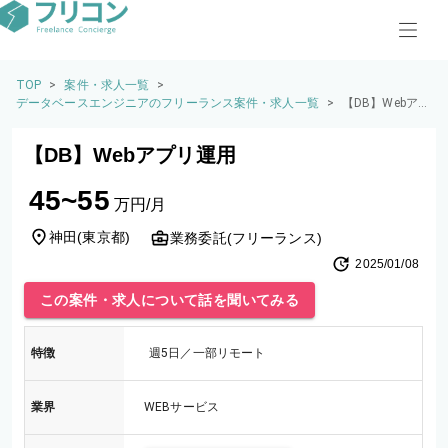
TOP
>
案件・求人一覧
>
データベースエンジニアのフリーランス案件・求人一覧
>
【DB】Webア
プリ運用
【DB】Webアプリ運用
45~55
万円/月
神田
(
東京都
)
業務委託(フリーランス)
2025/01/08
この案件・求人について話を聞いてみる
特徴
週5日／一部リモート
業界
WEBサービス