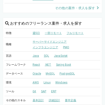
その他の案件・求人を探す
おすすめの
フリーランス案件・求人を探す
特徴
週5日
一部リモート
フルリモート
サーバーサイドエンジニア
職種
インフラエンジニア
PMO
言語
Java
SQL
JavaScript
フレームワーク
React
.NET
Spring Boot
データベース
Oracle
MySQL
PostgreSQL
環境
AWS
Linux
Windows
ツール
Git
SAP
ERP
その他のスキル
基本設計
詳細設計
要件定義