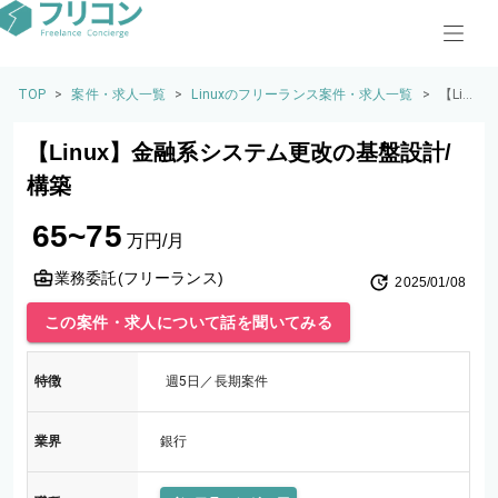
TOP
>
案件・求人一覧
>
Linuxのフリーランス案件・求人一覧
>
【Lin
ux】
金融
【Linux】金融系システム更改の基盤設計/
系シ
ステ
構築
ム更
改の
65~75
基盤
万円/月
設計/
構築
業務委託(フリーランス)
2025/01/08
この案件・求人について話を聞いてみる
特徴
週5日／長期案件
業界
銀行