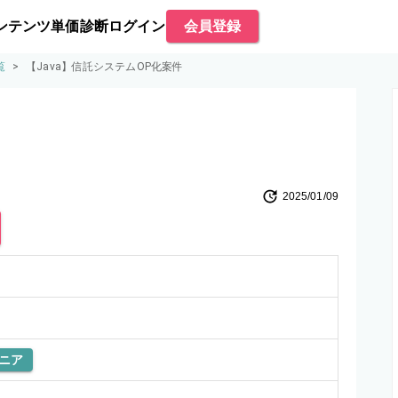
ンテンツ
単価診断
ログイン
会員登録
覧
>
【Java】信託システムOP化案件
2025/01/09
ニア