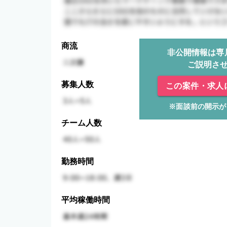
商流
非公開情報は専
ご説明さ
募集人数
この案件・求人
※面談前の開示が
チーム人数
勤務時間
平均稼働時間