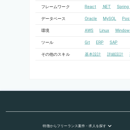
フレームワーク
React
.NET
Spring
データベース
Oracle
MySQL
Pos
環境
AWS
Linux
Window
ツール
Git
ERP
SAP
その他のスキル
基本設計
詳細設計
特徴
からフリーランス
案件・求人を探す