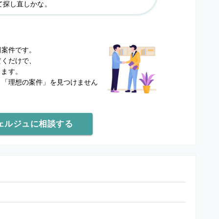
て探し直しかな。
？
開案件です。
だくだけで、
します。
と
「理想の案件」を見つけません
ェルジュに相談する