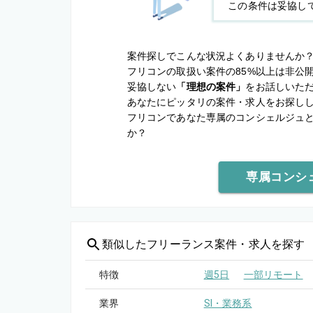
この条件は妥協し
案件探しでこんな状況よくありませんか
フリコンの取扱い案件の85%以上は非公
妥協しない
「理想の案件」
をお話しいた
あなたにピッタリの案件・求人をお探し
フリコンであなた専属のコンシェルジュ
か？
専属コンシ
類似した
フリーランス案件・求人を探す
特徴
週5日
一部リモート
業界
SI・業務系