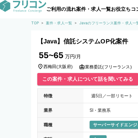
ご利用の流れ
案件・求人一覧
お役立ちコ
TOP
>
案件・求人一覧
>
Javaのフリーランス案件・求人一
【Java】信託システムOP化案件
55~65
万円/月
西梅田
(
大阪府
)
業務委託(フリーランス)
この案件・求人について話を聞いてみる
特徴
週5日／一部リモート
業界
SI・業務系
職種
サーバーサイドエンジ