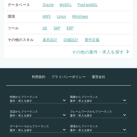
データベース
Oracle
MySQL
PostgreSQL
環境
AWS
Linux
Windows
ツール
Git
SAP
ERP
その他のスキル
基本設計
詳細設計
要件定義
その他の案件・求人を探す
利用規約
プライバシーポリシー
運営会社
特徴
からフリーランス
職種
からフリーランス
案件・求人を探す
案件・求人を探す
言語
からフリーランス
フレームワーク
からフリーランス
案件・求人を探す
案件・求人を探す
データベース
からフリーランス
環境
からフリーランス
案件・求人を探す
案件・求人を探す