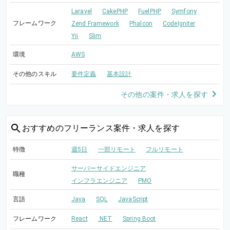
Laravel
CakePHP
FuelPHP
Symfony
フレームワーク
Zend Framework
Phalcon
CodeIgniter
Yii
Slim
環境
AWS
その他のスキル
要件定義
基本設計
その他の案件・求人を探す
おすすめの
フリーランス案件・求人を探す
特徴
週5日
一部リモート
フルリモート
サーバーサイドエンジニア
職種
インフラエンジニア
PMO
言語
Java
SQL
JavaScript
フレームワーク
React
.NET
Spring Boot