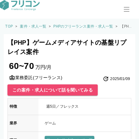
TOP
>
案件・求人一覧
>
PHPのフリーランス案件・求人一覧
>
【PH
P】ゲ
ームメ
【PHP】ゲームメディアサイトの基盤リプ
ディア
サイト
レイス案件
の基盤
リプレ
60~70
イス案
万円/月
件
業務委託(フリーランス)
2025/01/09
この案件・求人について話を聞いてみる
特徴
週5日／フレックス
業界
ゲーム