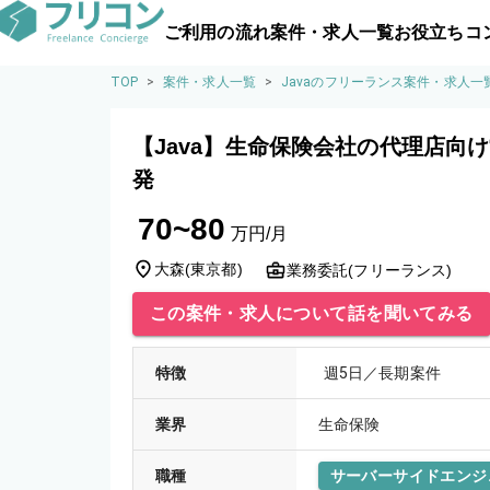
ご利用の流れ
案件・求人一覧
お役立ちコ
TOP
>
案件・求人一覧
>
Javaのフリーランス案件・求人一
【Java】生命保険会社の代理店向
発
70~80
万円/月
大森
(
東京都
)
業務委託(フリーランス)
この案件・求人について話を聞いてみる
特徴
週5日／長期案件
業界
生命保険
職種
サーバーサイドエンジ