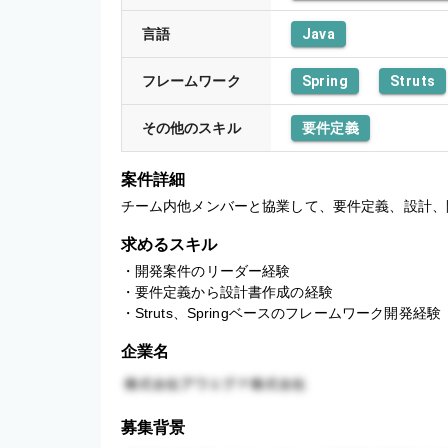
言語
Java
フレームワーク
Spring
Struts
その他のスキル
要件定義
案件詳細
チーム内他メンバーと協業して、要件定義、設計、
求めるスキル
・開発案件のリーダー経験

・要件定義から設計書作成の経験

・Struts、Springベースのフレームワーク開発経験
企業名
募集背景