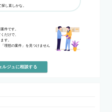
て探し直しかな。
？
開案件です。
だくだけで、
します。
と
「理想の案件」を見つけません
ェルジュに相談する