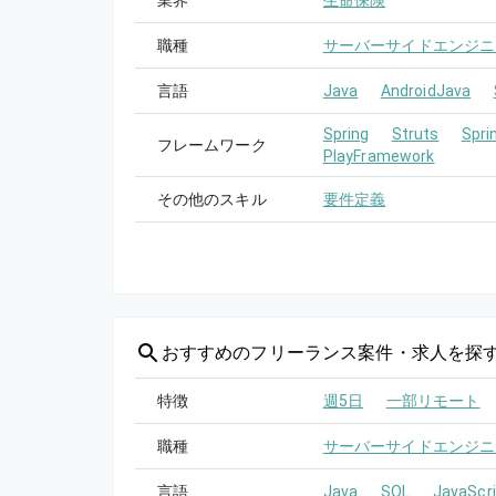
業界
生命保険
職種
サーバーサイドエンジニ
言語
Java
AndroidJava
Spring
Struts
Spri
フレームワーク
PlayFramework
その他のスキル
要件定義
おすすめの
フリーランス案件・求人を探
特徴
週5日
一部リモート
職種
サーバーサイドエンジニ
言語
Java
SQL
JavaScri