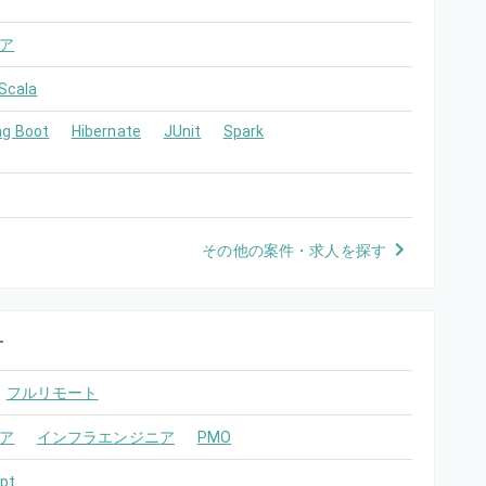
ア
Scala
ng Boot
Hibernate
JUnit
Spark
その他の案件・求人を探す
す
フルリモート
ア
インフラエンジニア
PMO
pt