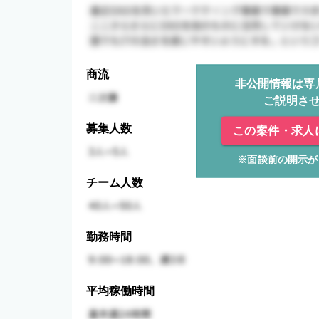
商流
非公開情報は専
ご説明さ
募集人数
この案件・求人
※面談前の開示が
チーム人数
勤務時間
平均稼働時間