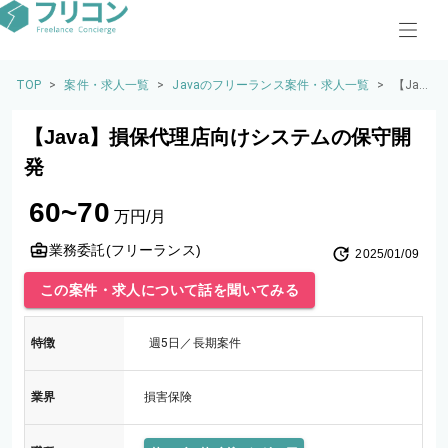
TOP
>
案件・求人一覧
>
Javaのフリーランス案件・求人一覧
>
【Jav
a】損
保代
【Java】損保代理店向けシステムの保守開
理店
向け
発
シス
テム
60~70
の保
万円/月
守開
発
業務委託(フリーランス)
2025/01/09
この案件・求人について話を聞いてみる
特徴
週5日／長期案件
業界
損害保険